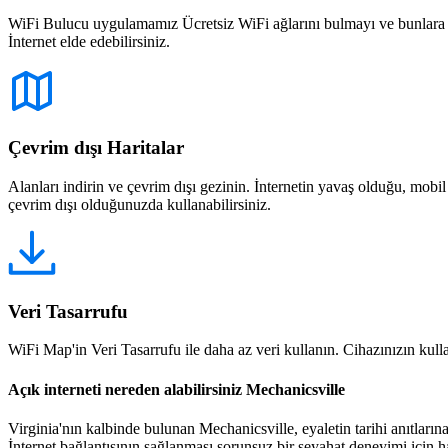
WiFi Bulucu uygulamamız Ücretsiz WiFi ağlarını bulmayı ve bunlara bağ
İnternet elde edebilirsiniz.
Çevrim dışı Haritalar
Alanları indirin ve çevrim dışı gezinin. İnternetin yavaş olduğu, mobi
çevrim dışı olduğunuzda kullanabilirsiniz.
Veri Tasarrufu
WiFi Map'in Veri Tasarrufu ile daha az veri kullanın. Cihazınızın kullan
Açık interneti nereden alabilirsiniz Mechanicsville
Virginia'nın kalbinde bulunan Mechanicsville, eyaletin tarihi anıtları
İnternet bağlantısının sağlanması sorunsuz bir seyahat deneyimi için h