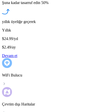
Şuna kadar tasarruf edin
50%
yıllık üyeliğe geçerek
Yıllık
$24.99/yıl
$2.49
/
ay
Devam et
WiFi Bulucu
Çevrim dışı Haritalar