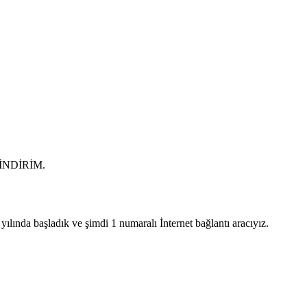
0 İNDİRİM.
lında başladık ve şimdi 1 numaralı İnternet bağlantı aracıyız.