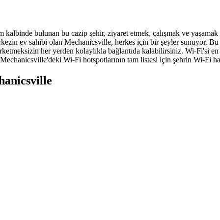
m kalbinde bulunan bu cazip şehir, ziyaret etmek, çalışmak ve yaşamak iç
rkezin ev sahibi olan Mechanicsville, herkes için bir şeyler sunuyor. Bu
rketmeksizin her yerden kolaylıkla bağlantıda kalabilirsiniz. Wi-Fi'si 
nicsville'deki Wi-Fi hotspotlarının tam listesi için şehrin Wi-Fi harit
hanicsville