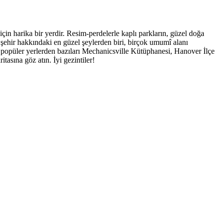
in harika bir yerdir. Resim-perdelerle kaplı parkların, güzel doğa
 şehir hakkındaki en güzel şeylerden biri, birçok umumî alanı
en popüler yerlerden bazıları Mechanicsville Kütüphanesi, Hanover İlçe
asına göz atın. İyi gezintiler!