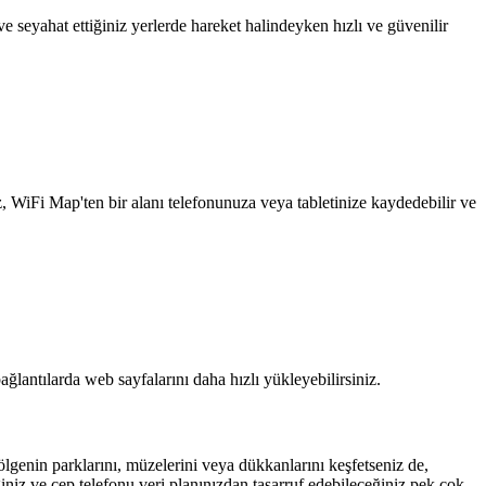
 seyahat ettiğiniz yerlerde hareket halindeyken hızlı ve güvenilir
z, WiFi Map'ten bir alanı telefonunuza veya tabletinize kaydedebilir ve
ağlantılarda web sayfalarını daha hızlı yükleyebilirsiniz.
ölgenin parklarını, müzelerini veya dükkanlarını keşfetseniz de,
iniz ve cep telefonu veri planınızdan tasarruf edebileceğiniz pek çok