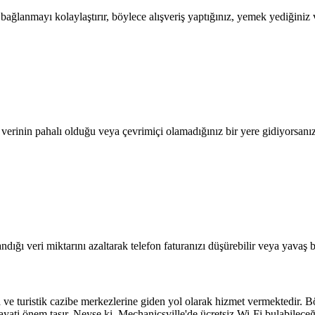
lanmayı kolaylaştırır, böylece alışveriş yaptığınız, yemek yediğiniz ve
l verinin pahalı olduğu veya çevrimiçi olamadığınız bir yere gidiyorsanı
dığı veri miktarını azaltarak telefon faturanızı düşürebilir veya yavaş b
na ve turistik cazibe merkezlerine giden yol olarak hizmet vermektedir. B
ayati önem taşır. Neyse ki, Mechanicsville'de ücretsiz Wi-Fi bulabileceğ