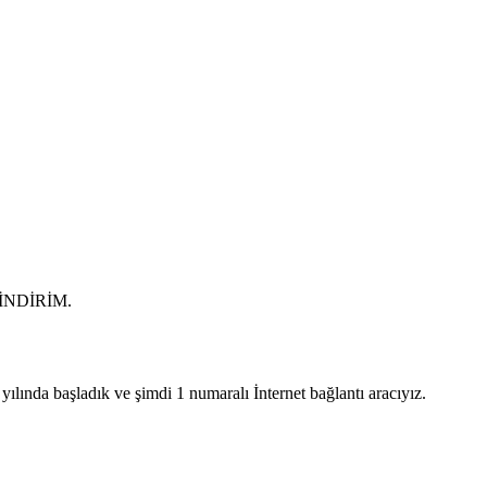
0 İNDİRİM.
lında başladık ve şimdi 1 numaralı İnternet bağlantı aracıyız.