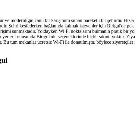
ltür ve modernliğin canlı bir karışımını sunan hareketli bir şehirdir. H
rdir. Şehri keşfederken bağlantıda kalmak isteyenler için Birigui'de pek
rişimi sunmaktadır. Yoldayken Wi-Fi noktalarını bulmanın pratik bir yol
 yerler konusunda Birigui'nin seçeneklerinde hiçbir sıkıntı yoktur. Ziy
Bu tüm mekanlar ücretsiz Wi-Fi ile donatılmıştır, böylece ziyaretçiler 
gui