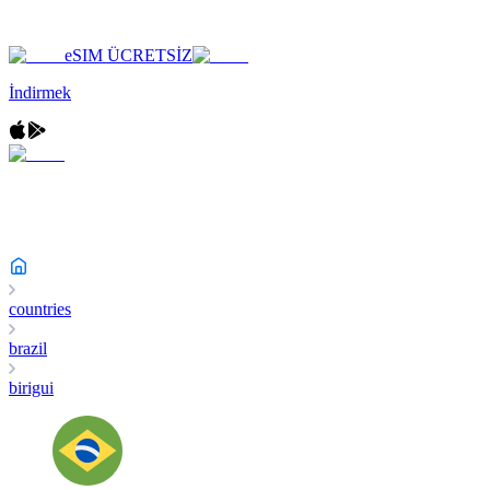
eSIM ÜCRETSİZ
İndirmek
countries
brazil
birigui