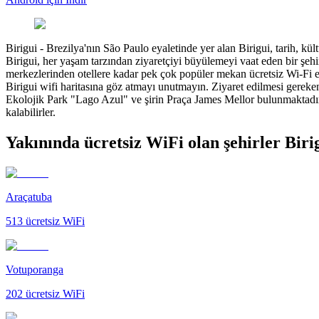
Birigui
-
Brezilya'nın São Paulo eyaletinde yer alan Birigui, tarih, kü
Birigui, her yaşam tarzından ziyaretçiyi büyülemeyi vaat eden bir şehi
merkezlerinden otellere kadar pek çok popüler mekan ücretsiz Wi-Fi e
Birigui wifi haritasına göz atmayı unutmayın. Ziyaret edilmesi gereken
Ekolojik Park "Lago Azul" ve şirin Praça James Mellor bulunmaktadır. 
kalabilirler.
Yakınında ücretsiz WiFi olan şehirler Biri
Araçatuba
513
ücretsiz WiFi
Votuporanga
202
ücretsiz WiFi