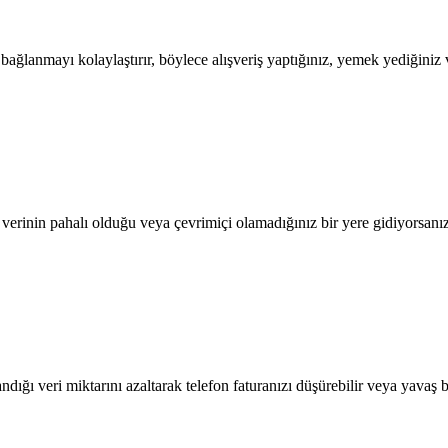
lanmayı kolaylaştırır, böylece alışveriş yaptığınız, yemek yediğiniz ve
l verinin pahalı olduğu veya çevrimiçi olamadığınız bir yere gidiyorsanı
dığı veri miktarını azaltarak telefon faturanızı düşürebilir veya yavaş b