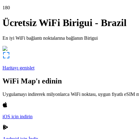
180
Ücretsiz WiFi
Birigui
-
Brazil
En iyi WiFi bağlantı noktalarına bağlanın
Birigui
Haritayı genişlet
WiFi Map'ı edinin
Uygulamayı indirerek milyonlarca WiFi noktası, uygun fiyatlı eSIM m
iOS için indirin
Android için İndir