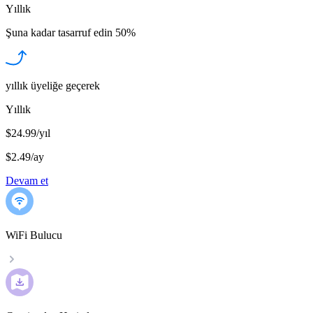
Yıllık
Şuna kadar tasarruf edin
50%
yıllık üyeliğe geçerek
Yıllık
$24.99/yıl
$2.49
/
ay
Devam et
WiFi Bulucu