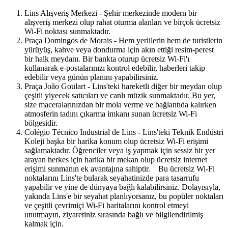
Lins Alışveriş Merkezi - Şehir merkezinde modern bir
alışveriş merkezi olup rahat oturma alanları ve birçok ücretsiz
Wi-Fi noktası sunmaktadır.
Praça Domingos de Morais - Hem yerlilerin hem de turistlerin
yürüyüş, kahve veya dondurma için akın ettiği resim-perest
bir halk meydanı. Bir bankta oturup ücretsiz Wi-Fi'ı
kullanarak e-postalarınızı kontrol edebilir, haberleri takip
edebilir veya günün planını yapabilirsiniz.
Praça João Goulart - Lins'teki hareketli diğer bir meydan olup
çeşitli yiyecek satıcıları ve canlı müzik sunmaktadır. Bu yer,
size maceralarınızdan bir mola verme ve bağlantıda kalırken
atmosferin tadını çıkarma imkanı sunan ücretsiz Wi-Fi
bölgesidir.
Colégio Técnico Industrial de Lins - Lins'teki Teknik Endüstri
Koleji başka bir harika konum olup ücretsiz Wi-Fi erişimi
sağlamaktadır. Öğrenciler veya iş yapmak için sessiz bir yer
arayan herkes için harika bir mekan olup ücretsiz internet
erişimi sunmanın ek avantajına sahiptir. Bu ücretsiz Wi-Fi
noktalarını Lins'te bularak seyahatinizde para tasarrufu
yapabilir ve yine de dünyaya bağlı kalabilirsiniz. Dolayısıyla,
yakında Lins'e bir seyahat planlıyorsanız, bu popüler noktaları
ve çeşitli çevrimiçi Wi-Fi haritalarını kontrol etmeyi
unutmayın, ziyaretiniz sırasında bağlı ve bilgilendirilmiş
kalmak için.