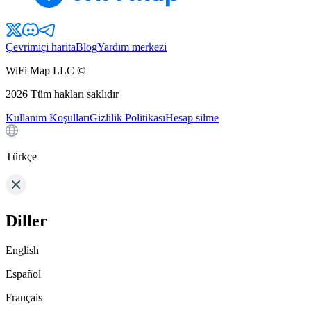
Çevrimiçi harita
Blog
Yardım merkezi
WiFi Map LLC ©
2026
Tüm hakları saklıdır
Kullanım Koşulları
Gizlilik Politikası
Hesap silme
Türkçe
Diller
English
Español
Français