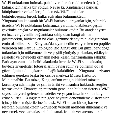
Wi-Fi noktalarını bulmak, pahalı veri ücretleri ödemeden bağlı
kalmak için harika bir yoldur. Neyse ki, Xinguara'da parklar,
kütüphaneler ve kafeler gibi ücretsiz Wi-Fi noktalarını
bulabileceğiniz birçok halka açık alan bulunmaktadır.
Xinguara'nın kapsamlı bir Wi-Fi haritasını arayanlar için, şehirdeki
ücretsiz Wi-Fi noktalarını bulmanıza yardımcı olabilecek çeşitli
çevrimiçi araçlar ve uygulamalar bulunmaktadır. Bu araçlar ayrıca
en hızlı ve güvenilir bağlantılara sahip olan hangi alanları
gösterecektir, böylece en iyi olası gezinme deneyimini aldığınızdan
emin olabilirsiniz. Xinguara'da ziyaret edilmesi gereken en popüler
yerlerden biri Parque Ecológico Rio Xingu'dur. Bu güzel park doğa
tutkunları için mükemmeldir ve çeşitli yürüyüş parkurları, etkileyici
şelaleler ve çevredeki ormanın nefes kesen manzaralarına sahiptir.
Park aynı zamanda belirli alanlarda ücretsiz Wi-Fi sunmaktadır,
böylece ziyaretçiler fotoğraflarını paylaşabilir ve bölgenin doğal
güzelliğinin tadını çıkarırken bağlı kalabilirler. Xinguara'da ziyaret
edilmesi gereken başka bir cazibe merkezi Museu Histórico
Municipal'dır. Bu müze, Xinguara'nın zengin kültürel mirasını
korumaya adanmıştır ve şehrin tarihi ve insanları hakkında sergiler
içermektedir. Ziyaretçiler, müzenin genelinde bulunan ücretsiz Wi-Fi
sayesinde yerel gelenekler, adetler ve yaşam tarzı hakkında bilgi
edinebilirler. Xinguara'nın gece hayatını deneyimlemek isteyenler
için, şehirde müşterilerine ücretsiz Wi-Fi sunan birkaç bar ve
restoran bulunmaktadır. Görülecek yerlerin ardından dinlenmek ve
gevşemek veya arkadaşlarla buluşmak için bir yer arıyorsanız, bu