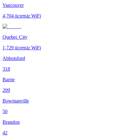
Vancouver
4,704
ücretsiz WiFi
Quebec City
1,729
ücretsiz WiFi
Abbotsford
318
Barrie
209
Bowmanville
50
Brandon
42