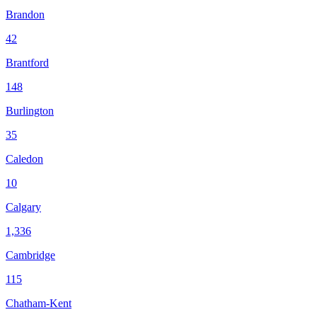
Brandon
42
Brantford
148
Burlington
35
Caledon
10
Calgary
1,336
Cambridge
115
Chatham-Kent