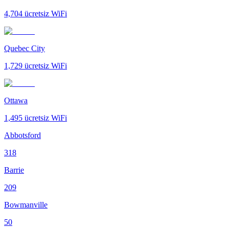
4,704
ücretsiz WiFi
Quebec City
1,729
ücretsiz WiFi
Ottawa
1,495
ücretsiz WiFi
Abbotsford
318
Barrie
209
Bowmanville
50