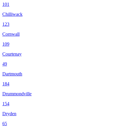
101
Chilliwack
123
Cornwall
109
Courtenay
49
Dartmouth
184
Drummondville
154
Dryden
65