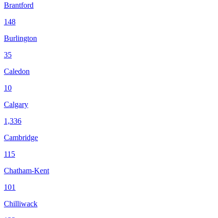
Brantford
148
Burlington
35
Caledon
10
Calgary
1,336
Cambridge
115
Chatham-Kent
101
Chilliwack