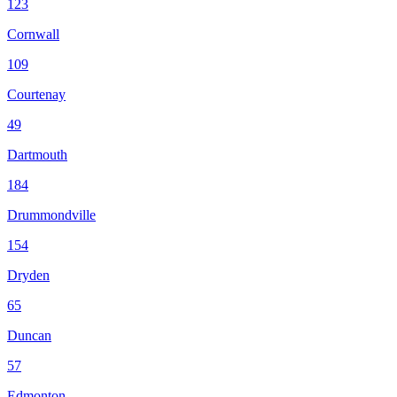
123
Cornwall
109
Courtenay
49
Dartmouth
184
Drummondville
154
Dryden
65
Duncan
57
Edmonton