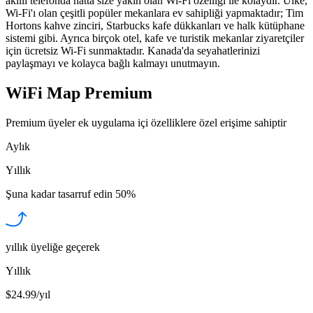
akıllı telefonda hatta size yakın olan Wi-Fi özelliği ile kolaydır. Ülke,
Wi-Fi'ı olan çeşitli popüler mekanlara ev sahipliği yapmaktadır; Tim
Hortons kahve zinciri, Starbucks kafe dükkanları ve halk kütüphane
sistemi gibi. Ayrıca birçok otel, kafe ve turistik mekanlar ziyaretçiler
için ücretsiz Wi-Fi sunmaktadır. Kanada'da seyahatlerinizi
paylaşmayı ve kolayca bağlı kalmayı unutmayın.
WiFi Map Premium
Premium üyeler ek uygulama içi özelliklere özel erişime sahiptir
Aylık
Yıllık
Şuna kadar tasarruf edin
50%
yıllık üyeliğe geçerek
Yıllık
$24.99/yıl