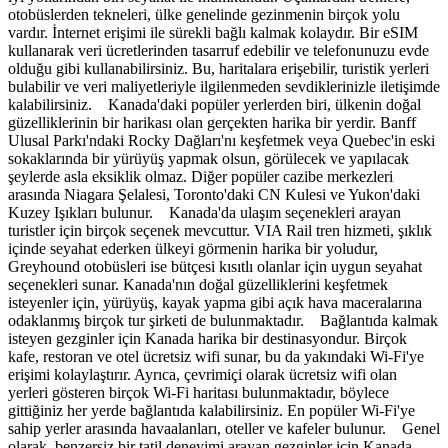
otobüslerden tekneleri, ülke genelinde gezinmenin birçok yolu
vardır. İnternet erişimi ile sürekli bağlı kalmak kolaydır. Bir eSIM
kullanarak veri ücretlerinden tasarruf edebilir ve telefonunuzu evde
olduğu gibi kullanabilirsiniz. Bu, haritalara erişebilir, turistik yerleri
bulabilir ve veri maliyetleriyle ilgilenmeden sevdiklerinizle iletişimde
kalabilirsiniz. Kanada'daki popüler yerlerden biri, ülkenin doğal
güzelliklerinin bir harikası olan gerçekten harika bir yerdir. Banff
Ulusal Parkı'ndaki Rocky Dağları'nı keşfetmek veya Quebec'in eski
sokaklarında bir yürüyüş yapmak olsun, görülecek ve yapılacak
şeylerde asla eksiklik olmaz. Diğer popüler cazibe merkezleri
arasında Niagara Şelalesi, Toronto'daki CN Kulesi ve Yukon'daki
Kuzey Işıkları bulunur. Kanada'da ulaşım seçenekleri arayan
turistler için birçok seçenek mevcuttur. VIA Rail tren hizmeti, şıklık
içinde seyahat ederken ülkeyi görmenin harika bir yoludur,
Greyhound otobüsleri ise bütçesi kısıtlı olanlar için uygun seyahat
seçenekleri sunar. Kanada'nın doğal güzelliklerini keşfetmek
isteyenler için, yürüyüş, kayak yapma gibi açık hava maceralarına
odaklanmış birçok tur şirketi de bulunmaktadır. Bağlantıda kalmak
isteyen gezginler için Kanada harika bir destinasyondur. Birçok
kafe, restoran ve otel ücretsiz wifi sunar, bu da yakındaki Wi-Fi'ye
erişimi kolaylaştırır. Ayrıca, çevrimiçi olarak ücretsiz wifi olan
yerleri gösteren birçok Wi-Fi haritası bulunmaktadır, böylece
gittiğiniz her yerde bağlantıda kalabilirsiniz. En popüler Wi-Fi'ye
sahip yerler arasında havaalanları, oteller ve kafeler bulunur. Genel
olarak, benzersiz bir tatil deneyimi arayan gezginler için Kanada