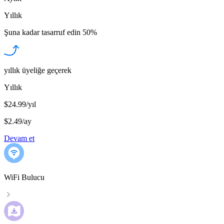
Yıllık
Şuna kadar tasarruf edin
50%
yıllık üyeliğe geçerek
Yıllık
$24.99/yıl
$2.49
/
ay
Devam et
WiFi Bulucu