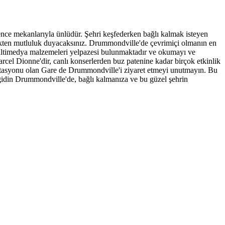
lence mekanlarıyla ünlüdür. Şehri keşfederken bağlı kalmak isteyen
mekten mutluluk duyacaksınız. Drummondville'de çevrimiçi olmanın en
 multimedya malzemeleri yelpazesi bulunmaktadır ve okumayı ve
rcel Dionne'dir, canlı konserlerden buz patenine kadar birçok etkinlik
n istasyonu olan Gare de Drummondville'i ziyaret etmeyi unutmayın. Bu
z gidin Drummondville'de, bağlı kalmanıza ve bu güzel şehrin