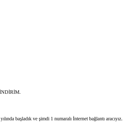
0 İNDİRİM.
lında başladık ve şimdi 1 numaralı İnternet bağlantı aracıyız.