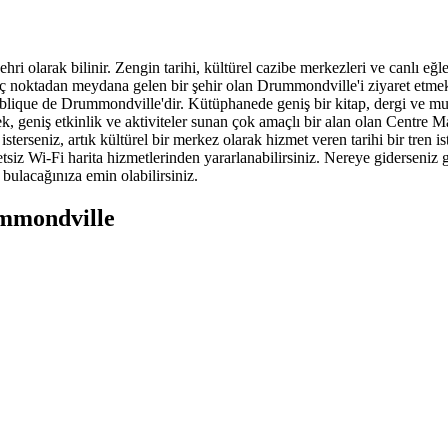
ri olarak bilinir. Zengin tarihi, kültürel cazibe merkezleri ve canlı eğ
rkaç noktadan meydana gelen bir şehir olan Drummondville'i ziyaret et
e Publique de Drummondville'dir. Kütüphanede geniş bir kitap, dergi ve
, geniş etkinlik ve aktiviteler sunan çok amaçlı bir alan olan Centre Ma
isterseniz, artık kültürel bir merkez olarak hizmet veren tarihi bir tre
etsiz Wi-Fi harita hizmetlerinden yararlanabilirsiniz. Nereye giderseni
bulacağınıza emin olabilirsiniz.
ummondville