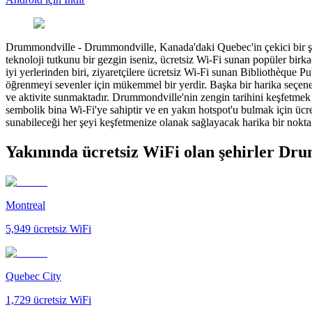
Drummondville
-
Drummondville, Kanada'daki Quebec'in çekici bir şeh
teknoloji tutkunu bir gezgin iseniz, ücretsiz Wi-Fi sunan popüler bi
iyi yerlerinden biri, ziyaretçilere ücretsiz Wi-Fi sunan Bibliothèqu
öğrenmeyi sevenler için mükemmel bir yerdir. Başka bir harika seçenek
ve aktivite sunmaktadır. Drummondville'nin zengin tarihini keşfetmek 
sembolik bina Wi-Fi'ye sahiptir ve en yakın hotspot'u bulmak için ücr
sunabileceği her şeyi keşfetmenize olanak sağlayacak harika bir nokta 
Yakınında ücretsiz WiFi olan şehirler Dr
Montreal
5,949
ücretsiz WiFi
Quebec City
1,729
ücretsiz WiFi