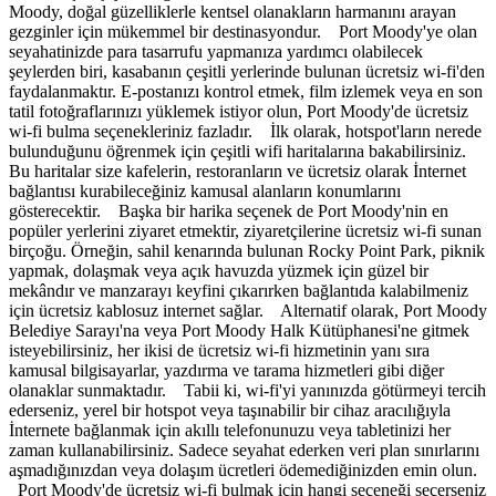
Moody, doğal güzelliklerle kentsel olanakların harmanını arayan
gezginler için mükemmel bir destinasyondur. Port Moody'ye olan
seyahatinizde para tasarrufu yapmanıza yardımcı olabilecek
şeylerden biri, kasabanın çeşitli yerlerinde bulunan ücretsiz wi-fi'den
faydalanmaktır. E-postanızı kontrol etmek, film izlemek veya en son
tatil fotoğraflarınızı yüklemek istiyor olun, Port Moody'de ücretsiz
wi-fi bulma seçenekleriniz fazladır. İlk olarak, hotspot'ların nerede
bulunduğunu öğrenmek için çeşitli wifi haritalarına bakabilirsiniz.
Bu haritalar size kafelerin, restoranların ve ücretsiz olarak İnternet
bağlantısı kurabileceğiniz kamusal alanların konumlarını
gösterecektir. Başka bir harika seçenek de Port Moody'nin en
popüler yerlerini ziyaret etmektir, ziyaretçilerine ücretsiz wi-fi sunan
birçoğu. Örneğin, sahil kenarında bulunan Rocky Point Park, piknik
yapmak, dolaşmak veya açık havuzda yüzmek için güzel bir
mekândır ve manzarayı keyfini çıkarırken bağlantıda kalabilmeniz
için ücretsiz kablosuz internet sağlar. Alternatif olarak, Port Moody
Belediye Sarayı'na veya Port Moody Halk Kütüphanesi'ne gitmek
isteyebilirsiniz, her ikisi de ücretsiz wi-fi hizmetinin yanı sıra
kamusal bilgisayarlar, yazdırma ve tarama hizmetleri gibi diğer
olanaklar sunmaktadır. Tabii ki, wi-fi'yi yanınızda götürmeyi tercih
ederseniz, yerel bir hotspot veya taşınabilir bir cihaz aracılığıyla
İnternete bağlanmak için akıllı telefonunuzu veya tabletinizi her
zaman kullanabilirsiniz. Sadece seyahat ederken veri plan sınırlarını
aşmadığınızdan veya dolaşım ücretleri ödemediğinizden emin olun.
Port Moody'de ücretsiz wi-fi bulmak için hangi seçeneği seçerseniz