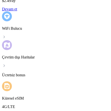
$2.49
/
ay
Devam et
WiFi Bulucu
Çevrim dışı Haritalar
Ücretsiz bonus
Küresel eSIM
4G/LTE