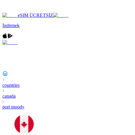
eSIM ÜCRETSİZ
İndirmek
countries
canada
port moody