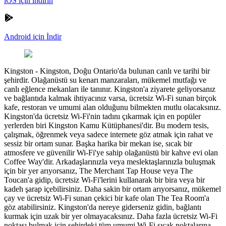
iOS için indirin
Android için İndir
Kingston
-
Kingston, Doğu Ontario'da bulunan canlı ve tarihi bir
şehirdir. Olağanüstü su kenarı manzaraları, mükemel mutfağı ve
canlı eğlence mekanları ile tanınır. Kingston'a ziyarete geliyorsanız
ve bağlantıda kalmak ihtiyacınız varsa, ücretsiz Wi-Fi sunan birçok
kafe, restoran ve umumi alan olduğunu bilmekten mutlu olacaksınız.
Kingston'da ücretsiz Wi-Fi'nin tadını çıkarmak için en popüler
yerlerden biri Kingston Kamu Kütüphanesi'dir. Bu modern tesis,
çalışmak, öğrenmek veya sadece internete göz atmak için rahat ve
sessiz bir ortam sunar. Başka harika bir mekan ise, sıcak bir
atmosfere ve güvenilir Wi-Fi'ye sahip olağanüstü bir kahve evi olan
Coffee Way'dir. Arkadaşlarınızla veya meslektaşlarınızla buluşmak
için bir yer arıyorsanız, The Merchant Tap House veya The
Toucan'a gidip, ücretsiz Wi-Fi'lerini kullanarak bir bira veya bir
kadeh şarap içebilirsiniz. Daha sakin bir ortam arıyorsanız, mükemel
çay ve ücretsiz Wi-Fi sunan çekici bir kafe olan The Tea Room'a
göz atabilirsiniz. Kingston'da nereye giderseniz gidin, bağlantı
kurmak için uzak bir yer olmayacaksınız. Daha fazla ücretsiz Wi-Fi
noktası bulmak için şehirdeki tüm umumi Wi-Fi sıcak noktalarına