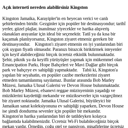
Açık interneti nereden alabilirsiniz Kingston
Kingston Jamaika, Karayipler'in en heyecan verici ve canlı
şehirlerinden biridir. Gezginler için popüler bir destinasyondur; tarihî
yerler, güzel plajlar, inanılmaz yiyecekler ve harika alışveriş
olanakları arayanlar için ideal bir seçenektir. Tatil ya da kısa bir
kaçamak planlıyorsanız, Kingston ziyaret etmeniz gereken bir
destinasyondur. Kingston'ı ziyaret etmenin en iyi yanlarından biri
çok uygun fiyatlı olmasıdır. Paranızı birazcık biriktirmek isteyenler
için keyif alabileceğiniz birçok ücretsiz etkinlik bulunmaktadır.
Şehir, piknik ya da keyifli yürüyüşler yapmak için mükemmel olan
Emancipation Parkı, Hope Bahçeleri ve Mavi Dağlar gibi birçok
park ve bahçeye ev sahipliği yapmaktadır. Tabii ki, Kingston'a
yapılan bir seyahatin, en popüler cazibe merkezlerini ziyaret
etmeden tamamlanmış sayılamaz. Bunlar arasında Bob Marley
Müzesi, Jamaika Ulusal Galerisi ve Devon House bulunmaktadır.
Bob Marley Müzesi, efsanevi reggae müzisyeninin yaşadığı ve
müziklerini kaydettiği mekandır ve müzikseverler için vazgeçilmez
bir ziyaret noktasıdır. Jamaika Ulusal Galerisi, büyüleyici bir
Jamaikan sanat koleksiyonuna ev sahipliği yaparken, Devon House
ise şimdi dondurma sevenler için popüler bir mekandır.
Kingston'ın harika yanlarından biri de tatildeyken kolayca
bağlantıda kalabilmenizdir. Ücretsiz Wi-Fi bulabileceğiniz birçok
mekan vardır. Örneğin, çoğu otel ve pansiyon, misafirlerine ücretsiz