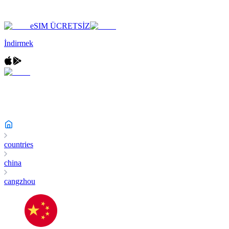
eSIM ÜCRETSİZ
İndirmek
countries
china
cangzhou