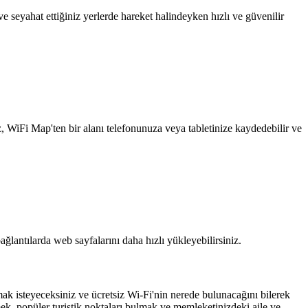
 seyahat ettiğiniz yerlerde hareket halindeyken hızlı ve güvenilir
z, WiFi Map'ten bir alanı telefonunuza veya tabletinize kaydedebilir ve
ağlantılarda web sayfalarını daha hızlı yükleyebilirsiniz.
ak isteyeceksiniz ve ücretsiz Wi-Fi'nin nerede bulunacağını bilerek
ek, popüler turistik noktaları bulmak ve memleketinizdeki aile ve