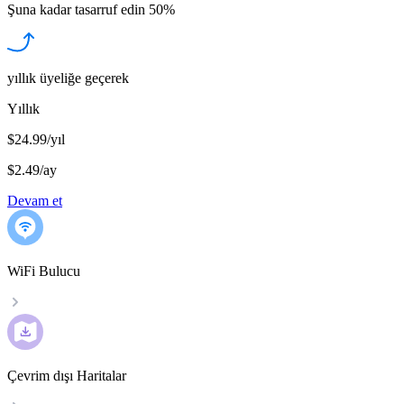
Şuna kadar tasarruf edin
50%
yıllık üyeliğe geçerek
Yıllık
$24.99/yıl
$2.49
/
ay
Devam et
WiFi Bulucu
Çevrim dışı Haritalar