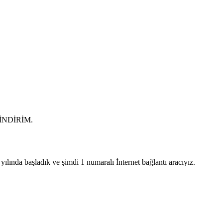
0 İNDİRİM.
lında başladık ve şimdi 1 numaralı İnternet bağlantı aracıyız.