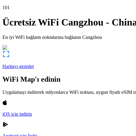
101
Ücretsiz WiFi
Cangzhou
-
Chin
En iyi WiFi bağlantı noktalarına bağlanın
Cangzhou
Haritayı genişlet
WiFi Map'ı edinin
Uygulamayı indirerek milyonlarca WiFi noktası, uygun fiyatlı eSIM m
iOS için indirin
Android için İndir