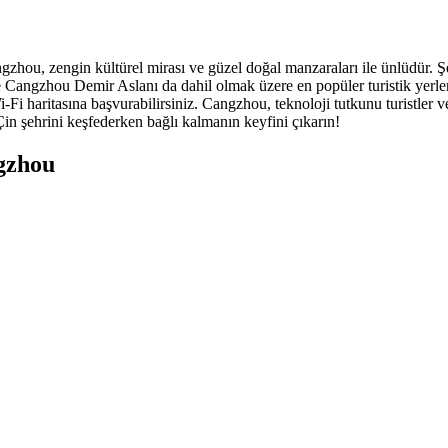
gzhou, zengin kültürel mirası ve güzel doğal manzaraları ile ünlüdür. Şe
angzhou Demir Aslanı da dahil olmak üzere en popüler turistik yerler
-Fi haritasına başvurabilirsiniz. Cangzhou, teknoloji tutkunu turistler ve
Çin şehrini keşfederken bağlı kalmanın keyfini çıkarın!
ngzhou