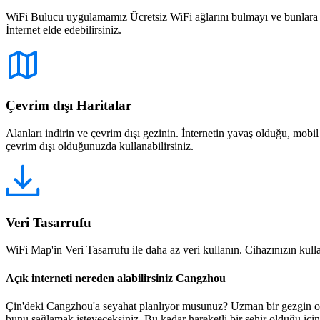
WiFi Bulucu uygulamamız Ücretsiz WiFi ağlarını bulmayı ve bunlara bağ
İnternet elde edebilirsiniz.
Çevrim dışı Haritalar
Alanları indirin ve çevrim dışı gezinin. İnternetin yavaş olduğu, mobi
çevrim dışı olduğunuzda kullanabilirsiniz.
Veri Tasarrufu
WiFi Map'in Veri Tasarrufu ile daha az veri kullanın. Cihazınızın kullan
Açık interneti nereden alabilirsiniz Cangzhou
Çin'deki Cangzhou'a seyahat planlıyor musunuz? Uzman bir gezgin olsan
bunu sağlamak isteyeceksiniz. Bu kadar hareketli bir şehir olduğu içi