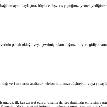
lanmayı kolaylaştırır, böylece alışveriş yaptığınız, yemek yediğiniz ve
l verinin pahalı olduğu veya çevrimiçi olamadığınız bir yere gidiyorsanı
dığı veri miktarını azaltarak telefon faturanızı düşürebilir veya yavaş b
ız da, ilk kez ziyaret ediyor olsanız da, seyahatinizin en iyisini yapm
n Cangzhou'da internet erişimine sahip olmanız gerekecek, şehri keşfetm