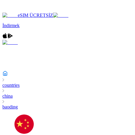
eSIM ÜCRETSİZ
İndirmek
countries
china
baoding