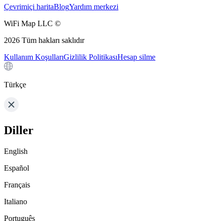
Çevrimiçi harita
Blog
Yardım merkezi
WiFi Map LLC ©
2026
Tüm hakları saklıdır
Kullanım Koşulları
Gizlilik Politikası
Hesap silme
Türkçe
Diller
English
Español
Français
Italiano
Português