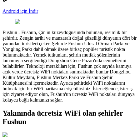
Android için İndir
Fushun
-
Fushun, Çin'in kuzeydoğusunda bulunan, resimlik bir
şehirdir. Zengin tarihi ve manzaralı doğal güzelliği dünyanın dört bir
yanından turistleri çeker. Şehirde Fushun Ulusal Orman Parkı ve
Yongling Parkı dahil olmak üzere birkaç popüler turistik nokta
bulunmaktadır. Yemek tutkunları, şehrin mutfak şölenlerinin
tamamıyla sergilendiği Dongzhou Gece Pazarı'nda cennetlerini
bulabilirler. Teknoloji meraklıları için, Fushun çok sayıda kamuya
açık yerde ücretsiz WiFi noktaları sunmaktadır, bunlar Dongzhou
Kültür Meydanı, Fushun Merkez Parkı ve Fushun Şehir
Kütüphanesi'ni içermektedir. Ayrıca şehirdeki WiFi noktalarını
bulmak için bir WiFi haritasına erişebilirsiniz. İster eğlence, ister iş
için ziyaret ediyor olun, Fushun'un ücretsiz WiFi noktaları dünyaya
kolayca bağlı kalmanızı sağlar.
Yakınında ücretsiz WiFi olan şehirler
Fushun