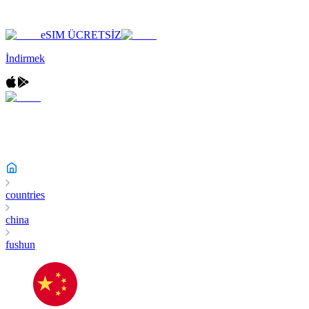
eSIM ÜCRETSİZ
İndirmek
countries
china
fushun