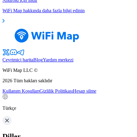
Android için İndir
WiFi Map hakkında daha fazla bilgi edinin
Çevrimiçi harita
Blog
Yardım merkezi
WiFi Map LLC ©
2026
Tüm hakları saklıdır
Kullanım Koşulları
Gizlilik Politikası
Hesap silme
Türkçe
Diller