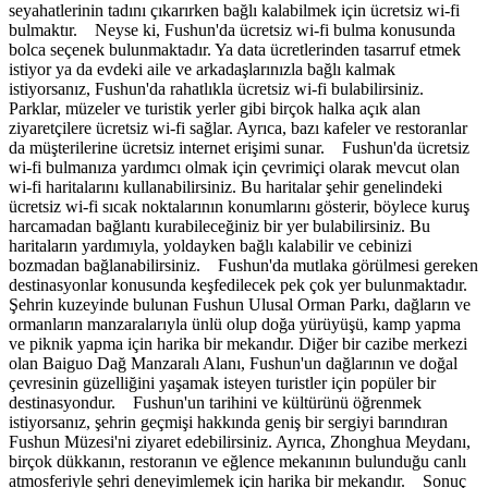
seyahatlerinin tadını çıkarırken bağlı kalabilmek için ücretsiz wi-fi
bulmaktır. Neyse ki, Fushun'da ücretsiz wi-fi bulma konusunda
bolca seçenek bulunmaktadır. Ya data ücretlerinden tasarruf etmek
istiyor ya da evdeki aile ve arkadaşlarınızla bağlı kalmak
istiyorsanız, Fushun'da rahatlıkla ücretsiz wi-fi bulabilirsiniz.
Parklar, müzeler ve turistik yerler gibi birçok halka açık alan
ziyaretçilere ücretsiz wi-fi sağlar. Ayrıca, bazı kafeler ve restoranlar
da müşterilerine ücretsiz internet erişimi sunar. Fushun'da ücretsiz
wi-fi bulmanıza yardımcı olmak için çevrimiçi olarak mevcut olan
wi-fi haritalarını kullanabilirsiniz. Bu haritalar şehir genelindeki
ücretsiz wi-fi sıcak noktalarının konumlarını gösterir, böylece kuruş
harcamadan bağlantı kurabileceğiniz bir yer bulabilirsiniz. Bu
haritaların yardımıyla, yoldayken bağlı kalabilir ve cebinizi
bozmadan bağlanabilirsiniz. Fushun'da mutlaka görülmesi gereken
destinasyonlar konusunda keşfedilecek pek çok yer bulunmaktadır.
Şehrin kuzeyinde bulunan Fushun Ulusal Orman Parkı, dağların ve
ormanların manzaralarıyla ünlü olup doğa yürüyüşü, kamp yapma
ve piknik yapma için harika bir mekandır. Diğer bir cazibe merkezi
olan Baiguo Dağ Manzaralı Alanı, Fushun'un dağlarının ve doğal
çevresinin güzelliğini yaşamak isteyen turistler için popüler bir
destinasyondur. Fushun'un tarihini ve kültürünü öğrenmek
istiyorsanız, şehrin geçmişi hakkında geniş bir sergiyi barındıran
Fushun Müzesi'ni ziyaret edebilirsiniz. Ayrıca, Zhonghua Meydanı,
birçok dükkanın, restoranın ve eğlence mekanının bulunduğu canlı
atmosferiyle şehri deneyimlemek için harika bir mekandır. Sonuç