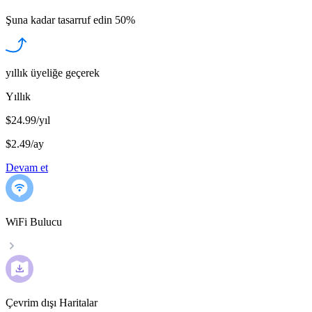
Şuna kadar tasarruf edin
50%
yıllık üyeliğe geçerek
Yıllık
$24.99/yıl
$2.49
/
ay
Devam et
WiFi Bulucu
Çevrim dışı Haritalar