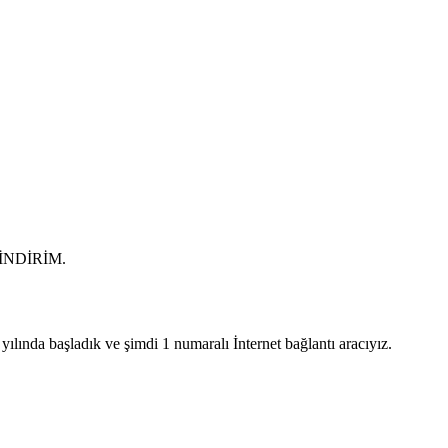
0 İNDİRİM.
lında başladık ve şimdi 1 numaralı İnternet bağlantı aracıyız.