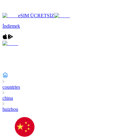
eSIM ÜCRETSİZ
İndirmek
countries
china
huizhou