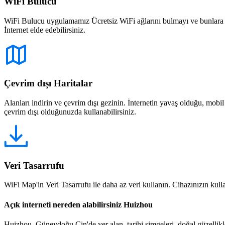
WiFi Bulucu
WiFi Bulucu uygulamamız Ücretsiz WiFi ağlarını bulmayı ve bunlara bağ
İnternet elde edebilirsiniz.
Çevrim dışı Haritalar
Alanları indirin ve çevrim dışı gezinin. İnternetin yavaş olduğu, mobi
çevrim dışı olduğunuzda kullanabilirsiniz.
Veri Tasarrufu
WiFi Map'in Veri Tasarrufu ile daha az veri kullanın. Cihazınızın kullan
Açık interneti nereden alabilirsiniz Huizhou
Huizhou, Güneydoğu Çin'de yer alan, tarihi simgeleri, doğal güzellikle