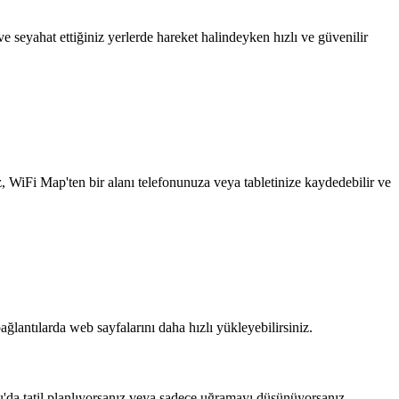
 seyahat ettiğiniz yerlerde hareket halindeyken hızlı ve güvenilir
z, WiFi Map'ten bir alanı telefonunuza veya tabletinize kaydedebilir ve
ağlantılarda web sayfalarını daha hızlı yükleyebilirsiniz.
ou'da tatil planlıyorsanız veya sadece uğramayı düşünüyorsanız,