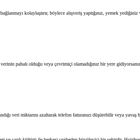
lanmayı kolaylaştırır, böylece alışveriş yaptığınız, yemek yediğiniz ve
l verinin pahalı olduğu veya çevrimiçi olamadığınız bir yere gidiyorsanı
dığı veri miktarını azaltarak telefon faturanızı düşürebilir veya yavaş b
ri ve canlı kültürü ile herkesi cezbeden büyüleyici bir şehirdir. Huizh