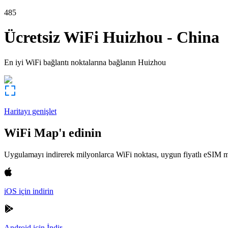
485
Ücretsiz WiFi
Huizhou
-
China
En iyi WiFi bağlantı noktalarına bağlanın
Huizhou
Haritayı genişlet
WiFi Map'ı edinin
Uygulamayı indirerek milyonlarca WiFi noktası, uygun fiyatlı eSIM m
iOS için indirin
Android için İndir