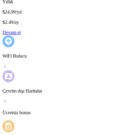
Yıllık
$24.99/yıl
$2.49
/
ay
Devam et
WiFi Bulucu
Çevrim dışı Haritalar
Ücretsiz bonus