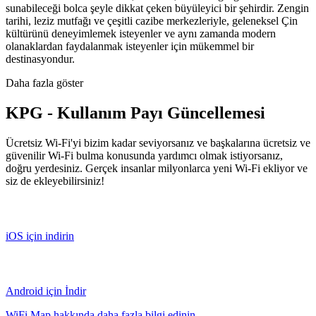
sunabileceği bolca şeyle dikkat çeken büyüleyici bir şehirdir. Zengin
tarihi, leziz mutfağı ve çeşitli cazibe merkezleriyle, geleneksel Çin
kültürünü deneyimlemek isteyenler ve aynı zamanda modern
olanaklardan faydalanmak isteyenler için mükemmel bir
destinasyondur.
Daha fazla göster
KPG - Kullanım Payı Güncellemesi
Ücretsiz Wi-Fi'yi bizim kadar seviyorsanız ve başkalarına ücretsiz ve
güvenilir Wi-Fi bulma konusunda yardımcı olmak istiyorsanız,
doğru yerdesiniz. Gerçek insanlar milyonlarca yeni Wi-Fi ekliyor ve
siz de ekleyebilirsiniz!
iOS için indirin
Android için İndir
WiFi Map hakkında daha fazla bilgi edinin