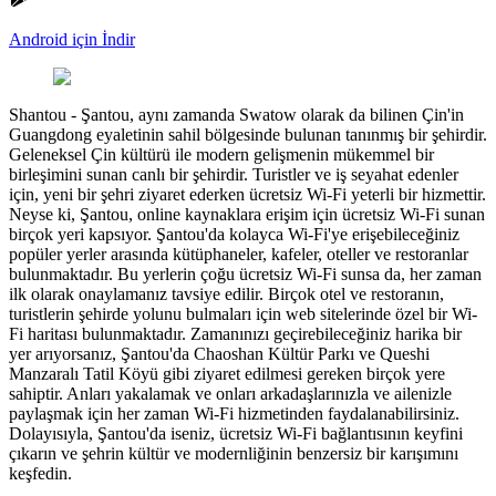
Android için İndir
Shantou
-
Şantou, aynı zamanda Swatow olarak da bilinen Çin'in
Guangdong eyaletinin sahil bölgesinde bulunan tanınmış bir şehirdir.
Geleneksel Çin kültürü ile modern gelişmenin mükemmel bir
birleşimini sunan canlı bir şehirdir. Turistler ve iş seyahat edenler
için, yeni bir şehri ziyaret ederken ücretsiz Wi-Fi yeterli bir hizmettir.
Neyse ki, Şantou, online kaynaklara erişim için ücretsiz Wi-Fi sunan
birçok yeri kapsıyor. Şantou'da kolayca Wi-Fi'ye erişebileceğiniz
popüler yerler arasında kütüphaneler, kafeler, oteller ve restoranlar
bulunmaktadır. Bu yerlerin çoğu ücretsiz Wi-Fi sunsa da, her zaman
ilk olarak onaylamanız tavsiye edilir. Birçok otel ve restoranın,
turistlerin şehirde yolunu bulmaları için web sitelerinde özel bir Wi-
Fi haritası bulunmaktadır. Zamanınızı geçirebileceğiniz harika bir
yer arıyorsanız, Şantou'da Chaoshan Kültür Parkı ve Queshi
Manzaralı Tatil Köyü gibi ziyaret edilmesi gereken birçok yere
sahiptir. Anları yakalamak ve onları arkadaşlarınızla ve ailenizle
paylaşmak için her zaman Wi-Fi hizmetinden faydalanabilirsiniz.
Dolayısıyla, Şantou'da iseniz, ücretsiz Wi-Fi bağlantısının keyfini
çıkarın ve şehrin kültür ve modernliğinin benzersiz bir karışımını
keşfedin.