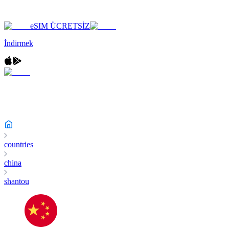
eSIM ÜCRETSİZ
İndirmek
countries
china
shantou