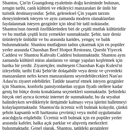
Shantou, Çin'in Guangdong eyaletinin doğu kesiminde bulunan,
zengin tarihi, canlı kültürü ve etkileyici manzaraları ile ünlü bir
turistik destinasyondur. Şehir, geleneksel Çin yaşam tarzını
deneyimlemek isteyen ve aynı zamanda modern olanaklardan
faydalanmak isteyen gezginler için ideal bir tatil noktasıdır.
Shantou'nun önemli özelliklerinden biri de çeşitli mutfak kültürüdür
ve bu mutfak çeşitli leziz yemekler sunmaktadır. Şehir, taze deniz
ürünleriyle ünlüdür ve bu arasında karides, yengeç ve balık
bulunmaktadır. Shantou mutfağının tadını çıkarmak için en popüler
yerler arasında Chaoshan Beef Hotpot Restoranı, Queshi Yiyecek
Caddesi ve Shantou Kahvaltı Caddesi bulunmaktadır. Shantou aynı
zamanda kültürel miras alanlarını ve simge yapıları keşfetmek için
harika bir yerdir. Ziyaretçiler, muhteşem Chaoshan Kapı Kulesi'ni
izleyebilir, tarihi Eski Şehir'de dolaşabilir veya deniz ve çevredeki
manzaraların nefes kesen manzaralarını seyredebilecekleri Nan'ao
Adası'nı ziyaret edebilirler. Tatilde tasarruf etmek isteyen gezginler
için Shantou, konforlu pansiyonlardan uygun fiyatlı otellere kadar
geniş bir bütçe dostu konaklama seçenekleri sunmaktadır. Şehirdeki
birçok otel ayrıca ücretsiz internet de sunmaktadır, bu da seyahat
halindeyken sevdikleriyle iletişimde kalmayı veya işlerini halletmeyi
kolaylaştırmaktadır. Shantou'da ücretsiz wifi bulmak kolaydır, çünkü
şehrin kapsamlı wifi haritasına çevrimiçi veya mobil uygulamalar
aracılığıyla erişilebilir. Ücretsiz wifi bulmak için en popüler yerler
arasında kafeler, halka açık parklar ve alışveriş merkezleri
bulunmaktadır. Genel olarak, Shantou, tatildeki gezginlere