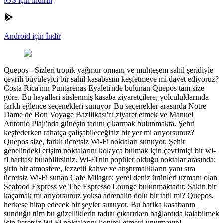
iOS için indirin
Android için İndir
Quepos
-
Sizleri tropik yağmur ormanı ve muhteşem sahil şeridiyle
çevrili büyüleyici bir sahil kasabasını keşfetmeye mi davet ediyoruz?
Costa Rica'nın Puntarenas Eyaleti'nde bulunan Quepos tam size
göre. Bu hayalleri süslenmiş kasaba ziyaretçilere, yolculuklarında
farklı eğlence seçenekleri sunuyor. Bu seçenekler arasında Notre
Dame de Bon Voyage Bazilikası'nı ziyaret etmek ve Manuel
Antonio Plajı'nda güneşin tadını çıkarmak bulunmakta. Şehri
keşfederken rahatça çalışabileceğiniz bir yer mi arıyorsunuz?
Quepos size, farklı ücretsiz Wi-Fi noktaları sunuyor. Şehir
genelindeki erişim noktalarını kolayca bulmak için çevrimiçi bir wi-
fi haritası bulabilirsiniz. Wi-Fi'nin popüler olduğu noktalar arasında;
şirin bir atmosfere, lezzetli kahve ve atıştırmalıkların yanı sıra
ücretsiz Wi-Fi sunan Cafe Milagro; yerel deniz ürünleri uzmanı olan
Seafood Express ve The Espresso Lounge bulunmaktadır. Sakin bir
kaçamak mı arıyorsunuz yoksa adrenalin dolu bir tatil mi? Quepos,
herkese hitap edecek bir şeyler sunuyor. Bu harika kasabanın
sunduğu tüm bu güzelliklerin tadını çıkarırken bağlantıda kalabilmek
için ücretsiz Wi-Fi noktalarını kontrol etmeyi unutmayın!