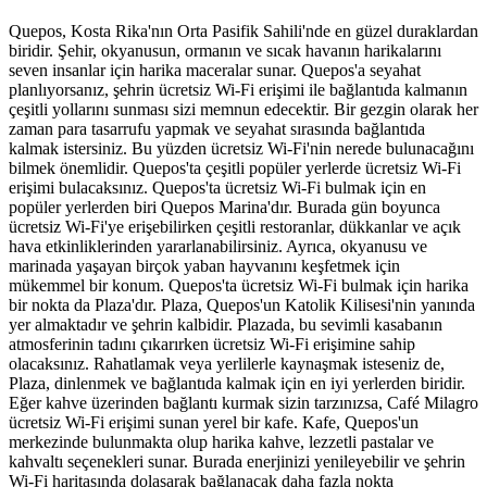
Quepos, Kosta Rika'nın Orta Pasifik Sahili'nde en güzel duraklardan
biridir. Şehir, okyanusun, ormanın ve sıcak havanın harikalarını
seven insanlar için harika maceralar sunar. Quepos'a seyahat
planlıyorsanız, şehrin ücretsiz Wi-Fi erişimi ile bağlantıda kalmanın
çeşitli yollarını sunması sizi memnun edecektir. Bir gezgin olarak her
zaman para tasarrufu yapmak ve seyahat sırasında bağlantıda
kalmak istersiniz. Bu yüzden ücretsiz Wi-Fi'nin nerede bulunacağını
bilmek önemlidir. Quepos'ta çeşitli popüler yerlerde ücretsiz Wi-Fi
erişimi bulacaksınız. Quepos'ta ücretsiz Wi-Fi bulmak için en
popüler yerlerden biri Quepos Marina'dır. Burada gün boyunca
ücretsiz Wi-Fi'ye erişebilirken çeşitli restoranlar, dükkanlar ve açık
hava etkinliklerinden yararlanabilirsiniz. Ayrıca, okyanusu ve
marinada yaşayan birçok yaban hayvanını keşfetmek için
mükemmel bir konum. Quepos'ta ücretsiz Wi-Fi bulmak için harika
bir nokta da Plaza'dır. Plaza, Quepos'un Katolik Kilisesi'nin yanında
yer almaktadır ve şehrin kalbidir. Plazada, bu sevimli kasabanın
atmosferinin tadını çıkarırken ücretsiz Wi-Fi erişimine sahip
olacaksınız. Rahatlamak veya yerlilerle kaynaşmak isteseniz de,
Plaza, dinlenmek ve bağlantıda kalmak için en iyi yerlerden biridir.
Eğer kahve üzerinden bağlantı kurmak sizin tarzınızsa, Café Milagro
ücretsiz Wi-Fi erişimi sunan yerel bir kafe. Kafe, Quepos'un
merkezinde bulunmakta olup harika kahve, lezzetli pastalar ve
kahvaltı seçenekleri sunar. Burada enerjinizi yenileyebilir ve şehrin
Wi-Fi haritasında dolaşarak bağlanacak daha fazla nokta