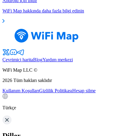
Android için İndir
WiFi Map hakkında daha fazla bilgi edinin
Çevrimiçi harita
Blog
Yardım merkezi
WiFi Map LLC ©
2026
Tüm hakları saklıdır
Kullanım Koşulları
Gizlilik Politikası
Hesap silme
Türkçe
Diller