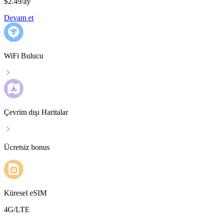
$2.49
/
ay
Devam et
WiFi Bulucu
Çevrim dışı Haritalar
Ücretsiz bonus
Küresel eSIM
4G/LTE