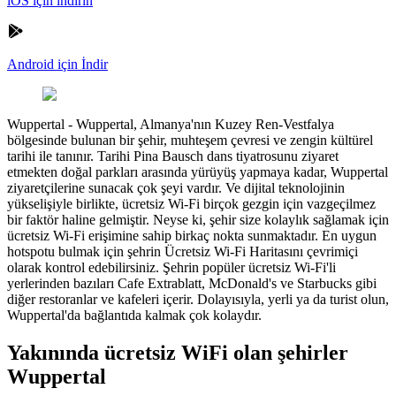
iOS için indirin
Android için İndir
Wuppertal
-
Wuppertal, Almanya'nın Kuzey Ren-Vestfalya
bölgesinde bulunan bir şehir, muhteşem çevresi ve zengin kültürel
tarihi ile tanınır. Tarihi Pina Bausch dans tiyatrosunu ziyaret
etmekten doğal parkları arasında yürüyüş yapmaya kadar, Wuppertal
ziyaretçilerine sunacak çok şeyi vardır. Ve dijital teknolojinin
yükselişiyle birlikte, ücretsiz Wi-Fi birçok gezgin için vazgeçilmez
bir faktör haline gelmiştir. Neyse ki, şehir size kolaylık sağlamak için
ücretsiz Wi-Fi erişimine sahip birkaç nokta sunmaktadır. En uygun
hotspotu bulmak için şehrin Ücretsiz Wi-Fi Haritasını çevrimiçi
olarak kontrol edebilirsiniz. Şehrin popüler ücretsiz Wi-Fi'li
yerlerinden bazıları Cafe Extrablatt, McDonald's ve Starbucks gibi
diğer restoranlar ve kafeleri içerir. Dolayısıyla, yerli ya da turist olun,
Wuppertal'da bağlantıda kalmak çok kolaydır.
Yakınında ücretsiz WiFi olan şehirler
Wuppertal