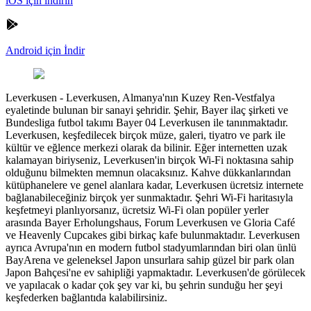
iOS için indirin
Android için İndir
Leverkusen
-
Leverkusen, Almanya'nın Kuzey Ren-Vestfalya
eyaletinde bulunan bir sanayi şehridir. Şehir, Bayer ilaç şirketi ve
Bundesliga futbol takımı Bayer 04 Leverkusen ile tanınmaktadır.
Leverkusen, keşfedilecek birçok müze, galeri, tiyatro ve park ile
kültür ve eğlence merkezi olarak da bilinir. Eğer internetten uzak
kalamayan biriyseniz, Leverkusen'in birçok Wi-Fi noktasına sahip
olduğunu bilmekten memnun olacaksınız. Kahve dükkanlarından
kütüphanelere ve genel alanlara kadar, Leverkusen ücretsiz internete
bağlanabileceğiniz birçok yer sunmaktadır. Şehri Wi-Fi haritasıyla
keşfetmeyi planlıyorsanız, ücretsiz Wi-Fi olan popüler yerler
arasında Bayer Erholungshaus, Forum Leverkusen ve Gloria Café
ve Heavenly Cupcakes gibi birkaç kafe bulunmaktadır. Leverkusen
ayrıca Avrupa'nın en modern futbol stadyumlarından biri olan ünlü
BayArena ve geleneksel Japon unsurlara sahip güzel bir park olan
Japon Bahçesi'ne ev sahipliği yapmaktadır. Leverkusen'de görülecek
ve yapılacak o kadar çok şey var ki, bu şehrin sunduğu her şeyi
keşfederken bağlantıda kalabilirsiniz.