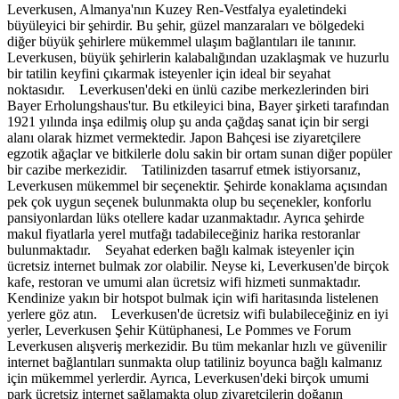
Leverkusen, Almanya'nın Kuzey Ren-Vestfalya eyaletindeki
büyüleyici bir şehirdir. Bu şehir, güzel manzaraları ve bölgedeki
diğer büyük şehirlere mükemmel ulaşım bağlantıları ile tanınır.
Leverkusen, büyük şehirlerin kalabalığından uzaklaşmak ve huzurlu
bir tatilin keyfini çıkarmak isteyenler için ideal bir seyahat
noktasıdır. Leverkusen'deki en ünlü cazibe merkezlerinden biri
Bayer Erholungshaus'tur. Bu etkileyici bina, Bayer şirketi tarafından
1921 yılında inşa edilmiş olup şu anda çağdaş sanat için bir sergi
alanı olarak hizmet vermektedir. Japon Bahçesi ise ziyaretçilere
egzotik ağaçlar ve bitkilerle dolu sakin bir ortam sunan diğer popüler
bir cazibe merkezidir. Tatilinizden tasarruf etmek istiyorsanız,
Leverkusen mükemmel bir seçenektir. Şehirde konaklama açısından
pek çok uygun seçenek bulunmakta olup bu seçenekler, konforlu
pansiyonlardan lüks otellere kadar uzanmaktadır. Ayrıca şehirde
makul fiyatlarla yerel mutfağı tadabileceğiniz harika restoranlar
bulunmaktadır. Seyahat ederken bağlı kalmak isteyenler için
ücretsiz internet bulmak zor olabilir. Neyse ki, Leverkusen'de birçok
kafe, restoran ve umumi alan ücretsiz wifi hizmeti sunmaktadır.
Kendinize yakın bir hotspot bulmak için wifi haritasında listelenen
yerlere göz atın. Leverkusen'de ücretsiz wifi bulabileceğiniz en iyi
yerler, Leverkusen Şehir Kütüphanesi, Le Pommes ve Forum
Leverkusen alışveriş merkezidir. Bu tüm mekanlar hızlı ve güvenilir
internet bağlantıları sunmakta olup tatiliniz boyunca bağlı kalmanız
için mükemmel yerlerdir. Ayrıca, Leverkusen'deki birçok umumi
park ücretsiz internet sağlamakta olup ziyaretçilerin doğanın