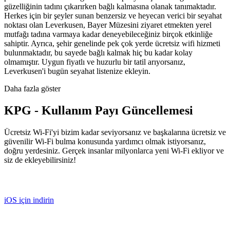
güzelliğinin tadını çıkarırken bağlı kalmasına olanak tanımaktadır.
Herkes için bir şeyler sunan benzersiz ve heyecan verici bir seyahat
noktası olan Leverkusen, Bayer Müzesini ziyaret etmekten yerel
mutfağı tadına varmaya kadar deneyebileceğiniz birçok etkinliğe
sahiptir. Ayrıca, şehir genelinde pek çok yerde ücretsiz wifi hizmeti
bulunmaktadır, bu sayede bağlı kalmak hiç bu kadar kolay
olmamıştır. Uygun fiyatlı ve huzurlu bir tatil arıyorsanız,
Leverkusen'i bugün seyahat listenize ekleyin.
Daha fazla göster
KPG - Kullanım Payı Güncellemesi
Ücretsiz Wi-Fi'yi bizim kadar seviyorsanız ve başkalarına ücretsiz ve
güvenilir Wi-Fi bulma konusunda yardımcı olmak istiyorsanız,
doğru yerdesiniz. Gerçek insanlar milyonlarca yeni Wi-Fi ekliyor ve
siz de ekleyebilirsiniz!
iOS için indirin