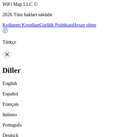
WiFi Map LLC ©
2026
Tüm hakları saklıdır
Kullanım Koşulları
Gizlilik Politikası
Hesap silme
Türkçe
Diller
English
Español
Français
Italiano
Português
Deutsch