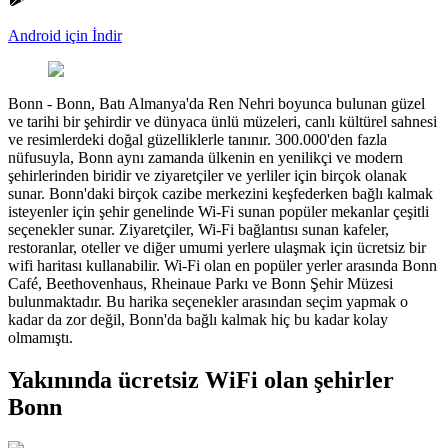
Android için İndir
Bonn
-
Bonn, Batı Almanya'da Ren Nehri boyunca bulunan güzel
ve tarihi bir şehirdir ve dünyaca ünlü müzeleri, canlı kültürel sahnesi
ve resimlerdeki doğal güzelliklerle tanınır. 300.000'den fazla
nüfusuyla, Bonn aynı zamanda ülkenin en yenilikçi ve modern
şehirlerinden biridir ve ziyaretçiler ve yerliler için birçok olanak
sunar. Bonn'daki birçok cazibe merkezini keşfederken bağlı kalmak
isteyenler için şehir genelinde Wi-Fi sunan popüler mekanlar çeşitli
seçenekler sunar. Ziyaretçiler, Wi-Fi bağlantısı sunan kafeler,
restoranlar, oteller ve diğer umumi yerlere ulaşmak için ücretsiz bir
wifi haritası kullanabilir. Wi-Fi olan en popüler yerler arasında Bonn
Café, Beethovenhaus, Rheinaue Parkı ve Bonn Şehir Müzesi
bulunmaktadır. Bu harika seçenekler arasından seçim yapmak o
kadar da zor değil, Bonn'da bağlı kalmak hiç bu kadar kolay
olmamıştı.
Yakınında ücretsiz WiFi olan şehirler
Bonn