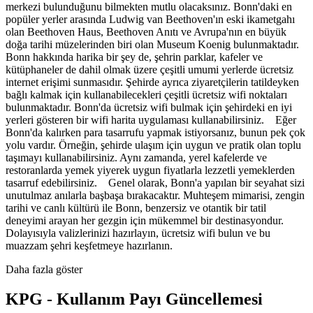
merkezi bulunduğunu bilmekten mutlu olacaksınız. Bonn'daki en
popüler yerler arasında Ludwig van Beethoven'ın eski ikametgahı
olan Beethoven Haus, Beethoven Anıtı ve Avrupa'nın en büyük
doğa tarihi müzelerinden biri olan Museum Koenig bulunmaktadır.
Bonn hakkında harika bir şey de, şehrin parklar, kafeler ve
kütüphaneler de dahil olmak üzere çeşitli umumi yerlerde ücretsiz
internet erişimi sunmasıdır. Şehirde ayrıca ziyaretçilerin tatildeyken
bağlı kalmak için kullanabilecekleri çeşitli ücretsiz wifi noktaları
bulunmaktadır. Bonn'da ücretsiz wifi bulmak için şehirdeki en iyi
yerleri gösteren bir wifi harita uygulaması kullanabilirsiniz. Eğer
Bonn'da kalırken para tasarrufu yapmak istiyorsanız, bunun pek çok
yolu vardır. Örneğin, şehirde ulaşım için uygun ve pratik olan toplu
taşımayı kullanabilirsiniz. Aynı zamanda, yerel kafelerde ve
restoranlarda yemek yiyerek uygun fiyatlarla lezzetli yemeklerden
tasarruf edebilirsiniz. Genel olarak, Bonn'a yapılan bir seyahat sizi
unutulmaz anılarla başbaşa bırakacaktır. Muhteşem mimarisi, zengin
tarihi ve canlı kültürü ile Bonn, benzersiz ve otantik bir tatil
deneyimi arayan her gezgin için mükemmel bir destinasyondur.
Dolayısıyla valizlerinizi hazırlayın, ücretsiz wifi bulun ve bu
muazzam şehri keşfetmeye hazırlanın.
Daha fazla göster
KPG - Kullanım Payı Güncellemesi