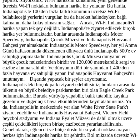
yapmak istiyorsanız, Wi-Fi haritasını kullanmak şehir genelinde
ücretsiz Wi-Fi noktaları bulmanın harika bir yoludur. Bu harita,
Indianapolis'te 100'den fazla farklı konumun ücretsiz Wi-Fi
bulabileceği yerlerini vurgular, bu da hareket halindeyken bağlı
kalmanın daha kolay olmasını sağlar. Ancak, Wi-Fi Indianapolis'i
harika yapan tek şey değildir. Indianapolis'te ziyaret edilecek birçok
harika yer bulunmaktadır, bunlar arasında Indianapolis Motor
Speedway, Indianapolis Çocuk Müzesi ve Indianapolis Hayvanat
Bahçesi yer almaktadır. Indianapolis Motor Speedway, her yıl Anma
Günü haftasonunda düzenlenen dünyaca ünlü Indianapolis 500'e ev
sahipliği yapmaktadır. Indianapolis Çocuk Müzesi dünyanın en
büyük çocuk müzelerinden biridir ve 120.000 metrekarelik sergi ve
cazibe alanına sahiptir. Ve dünyanın dört bir yanından 1.400'den
fazla hayvana ev sahipliği yapan Indianapolis Hayvanat Bahçesi'ni
unutmayın. Dışarıda yapacak bir şeyler arıyorsanız,
Indianapolis'teki birçok parkı ziyaret edebilirsiniz; bunların arasında
ülkenin en büyük belediye parklarından biri olan Eagle Creek Park
bulunmaktadır. Burada yürüyüş yapabilir, balık tutabilir, kayıkla
gezebilir ve diğer açık hava etkinliklerinden keyif alabilirsiniz. Ya
da, Indianapolis'in merkezinde yer alan White River State Park'ı
ziyaret edebilir ve Indianapolis Hayvanat Bahçesi, Victory Field
beyzbol stadyumu ve Indiana Eyalet Müzesi de dahil olmak üzere
çeşitli çekicilikleri içeren birkaç cazibeden yararlanabilirsiniz.
Genel olarak, eğlenceli ve bütçe dostu bir seyahat noktası arayan
herkes için Indianapolis harika bir şehirdir. Bol miktarda ücretsiz Wi-