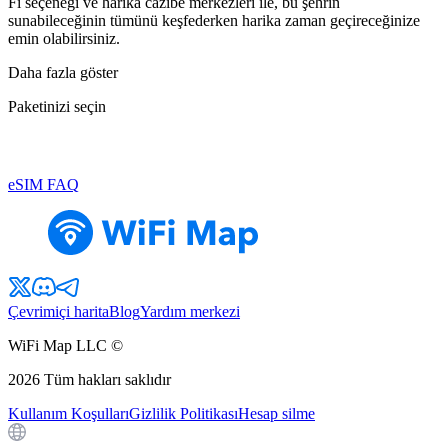
Fi seçeneği ve harika cazibe merkezleri ile, bu şehrin
sunabileceğinin tümünü keşfederken harika zaman geçireceğinize
emin olabilirsiniz.
Daha fazla göster
Paketinizi seçin
eSIM FAQ
Çevrimiçi harita
Blog
Yardım merkezi
WiFi Map LLC ©
2026
Tüm hakları saklıdır
Kullanım Koşulları
Gizlilik Politikası
Hesap silme