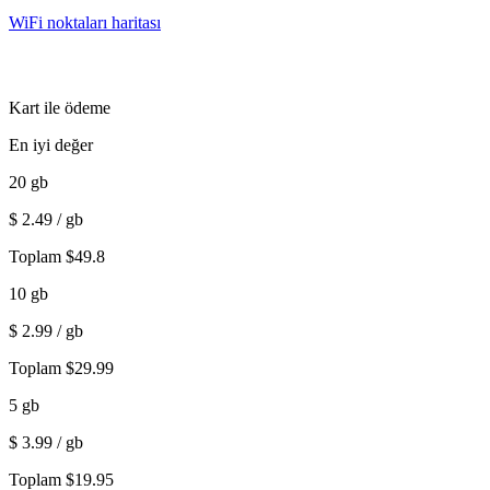
WiFi noktaları haritası
Kart ile ödeme
En iyi değer
20
gb
$
2.49
/ gb
Toplam
$
49.8
10
gb
$
2.99
/ gb
Toplam
$
29.99
5
gb
$
3.99
/ gb
Toplam
$
19.95