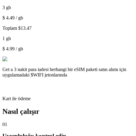
3
gb
$
4.49
/ gb
Toplam
$
13.47
1
gb
$
4.99
/ gb
Get a
3 nakit para iadesi
herhangi bir eSIM paketi satın alımı için
uygulamadaki $WIFI jetonlarında
Kart ile ödeme
Nasıl çalışır
01
Uyumluluğu kontrol edin