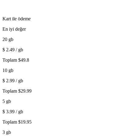
Kart ile ödeme
En iyi değer
20
gb
$
2.49
/ gb
Toplam
$
49.8
10
gb
$
2.99
/ gb
Toplam
$
29.99
5
gb
$
3.99
/ gb
Toplam
$
19.95
3
gb