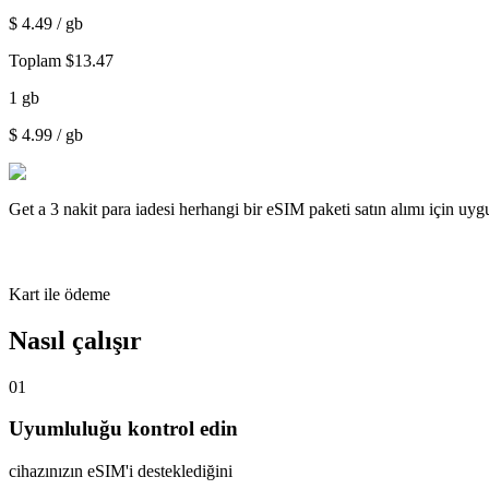
$
4.49
/ gb
Toplam
$
13.47
1
gb
$
4.99
/ gb
Get a
3 nakit para iadesi
herhangi bir eSIM paketi satın alımı için uy
Kart ile ödeme
Nasıl çalışır
01
Uyumluluğu kontrol edin
cihazınızın eSIM'i desteklediğini