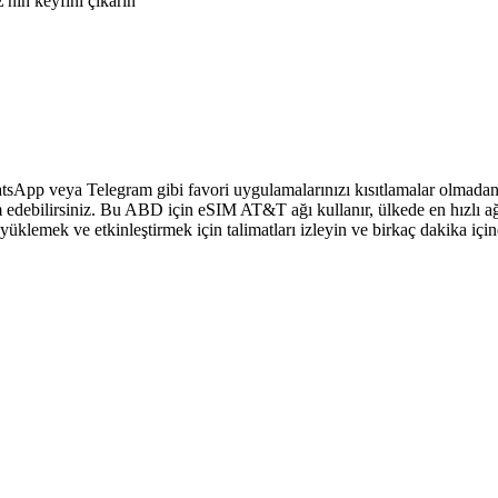
nin keyfini çıkarın
sApp veya Telegram gibi favori uygulamalarınızı kısıtlamalar olmadan 
 edebilirsiniz. Bu ABD için eSIM AT&T ağı kullanır, ülkede en hızlı ağ
klemek ve etkinleştirmek için talimatları izleyin ve birkaç dakika içi