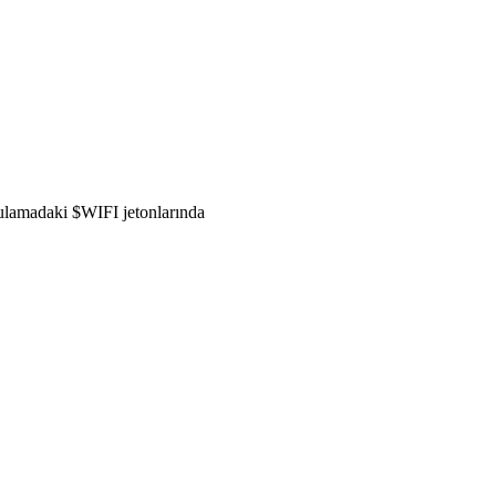
gulamadaki $WIFI jetonlarında