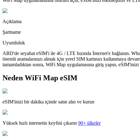
WiFi Map uygulamasında oturum açın, eSIM'inizi etkinleştirin ve LTE'
Açıklama
Şartname
Uyumluluk
ABD'de seyahat eSIM'i ile 4G / LTE hızında İnternet'e bağlanın. What
önemli aramalarınızı almak için yerel SIM kartınızı kullanmaya devam
tamamladıktan sonra, WiFi Map uygulamasına giriş yapın, eSIM'inizi yü
Neden WiFi Map eSIM
eSIM'inizi bir dakika içinde satın alın ve kurun
Yüksek hızlı internetin keyfini çıkarın
90+ ülkeler