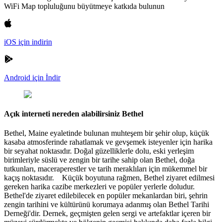
WiFi Map topluluğunu büyütmeye katkıda bulunun
iOS için indirin
Android için İndir
Açık interneti nereden alabilirsiniz Bethel
Bethel, Maine eyaletinde bulunan muhteşem bir şehir olup, küçük
kasaba atmosferinde rahatlamak ve gevşemek isteyenler için harika
bir seyahat noktasıdır. Doğal güzelliklerle dolu, eski yerleşim
birimleriyle süslü ve zengin bir tarihe sahip olan Bethel, doğa
tutkunları, maceraperestler ve tarih meraklıları için mükemmel bir
kaçış noktasıdır. Küçük boyutuna rağmen, Bethel ziyaret edilmesi
gereken harika cazibe merkezleri ve popüler yerlerle doludur.
Bethel'de ziyaret edilebilecek en popüler mekanlardan biri, şehrin
zengin tarihini ve kültürünü korumaya adanmış olan Bethel Tarihi
Derneği'dir. Dernek, geçmişten gelen sergi ve artefaktlar içeren bir