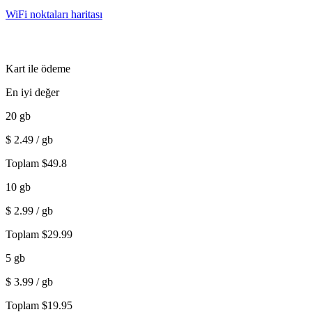
WiFi noktaları haritası
Kart ile ödeme
En iyi değer
20
gb
$
2.49
/ gb
Toplam
$
49.8
10
gb
$
2.99
/ gb
Toplam
$
29.99
5
gb
$
3.99
/ gb
Toplam
$
19.95