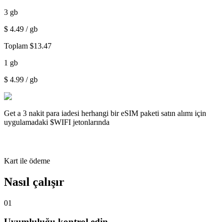
3
gb
$
4.49
/ gb
Toplam
$
13.47
1
gb
$
4.99
/ gb
Get a
3 nakit para iadesi
herhangi bir eSIM paketi satın alımı için
uygulamadaki $WIFI jetonlarında
Kart ile ödeme
Nasıl çalışır
01
Uyumluluğu kontrol edin