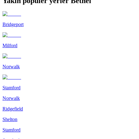
Yakın popüler yerler Bethel
Bridgeport
Milford
Norwalk
Stamford
Norwalk
Ridgefield
Shelton
Stamford