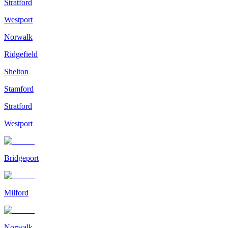
Stratford
Westport
Norwalk
Ridgefield
Shelton
Stamford
Stratford
Westport
Bridgeport
Milford
Norwalk