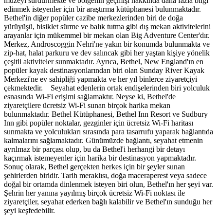
müzeyi sürdürmekte ve bölgenin geçmişi hakkında daha fazla bilgi
edinmek isteyenler için bir araştırma kütüphanesi bulunmaktadır.
Bethel'in diğer popüler cazibe merkezlerinden biri de doğa
yürüyüşü, bisiklet sürme ve balık tutma gibi dış mekan aktivitelerini
arayanlar için mükemmel bir mekan olan Big Adventure Center'dır.
Merkez, Androscoggin Nehri'ne yakın bir konumda bulunmakta ve
zip-hat, halat parkuru ve dev salıncak gibi her yaştan kişiye yönelik
çeşitli aktiviteler sunmaktadır. Ayrıca, Bethel, New England'ın en
popüler kayak destinasyonlarından biri olan Sunday River Kayak
Merkezi'ne ev sahipliği yapmakta ve her yıl binlerce ziyaretçiyi
çekmektedir. Seyahat edenlerin ortak endişelerinden biri yolculuk
esnasında Wi-Fi erişimi sağlamaktır. Neyse ki, Bethel'de
ziyaretçilere ücretsiz Wi-Fi sunan birçok harika mekan
bulunmaktadır. Bethel Kütüphanesi, Bethel Inn Resort ve Sudbury
Inn gibi popüler noktalar, gezginler için ücretsiz Wi-Fi haritası
sunmakta ve yolculukları sırasında para tasarrufu yaparak bağlantıda
kalmalarını sağlamaktadır. Günümüzde bağlantı, seyahat etmenin
ayrılmaz bir parçası olup, bu da Bethel'i herhangi bir detayı
kaçırmak istemeyenler için harika bir destinasyon yapmaktadır.
Sonuç olarak, Bethel gerçekten herkes için bir şeyler sunan
şehirlerden biridir. Tarih meraklısı, doğa maceraperest veya sadece
doğal bir ortamda dinlenmek isteyen biri olun, Bethel'ın her şeyi var.
Şehrin her yanına yayılmış birçok ücretsiz Wi-Fi noktası ile
ziyaretçiler, seyahat ederken bağlı kalabilir ve Bethel'ın sunduğu her
şeyi keşfedebilir.