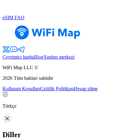
eSIM FAQ
Çevrimiçi harita
Blog
Yardım merkezi
WiFi Map LLC ©
2026
Tüm hakları saklıdır
Kullanım Koşulları
Gizlilik Politikası
Hesap silme
Türkçe
Diller