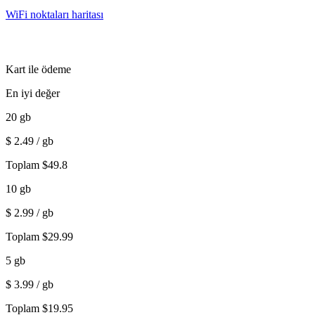
WiFi noktaları haritası
Kart ile ödeme
En iyi değer
20
gb
$
2.49
/ gb
Toplam
$
49.8
10
gb
$
2.99
/ gb
Toplam
$
29.99
5
gb
$
3.99
/ gb
Toplam
$
19.95