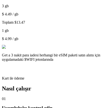
3
gb
$
4.49
/ gb
Toplam
$
13.47
1
gb
$
4.99
/ gb
Get a
3 nakit para iadesi
herhangi bir eSIM paketi satın alımı için
uygulamadaki $WIFI jetonlarında
Kart ile ödeme
Nasıl çalışır
01
Uyumluluğu kontrol edin