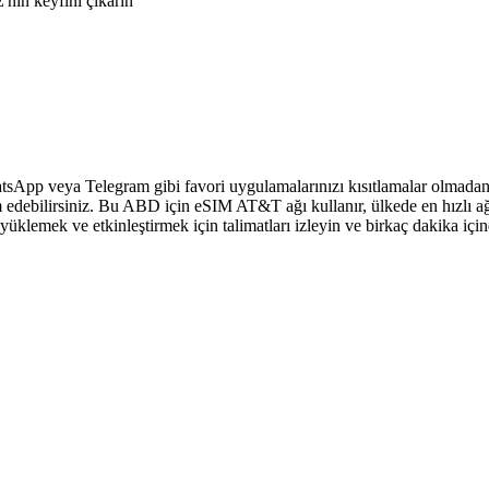
nin keyfini çıkarın
sApp veya Telegram gibi favori uygulamalarınızı kısıtlamalar olmadan 
 edebilirsiniz. Bu ABD için eSIM AT&T ağı kullanır, ülkede en hızlı ağ
klemek ve etkinleştirmek için talimatları izleyin ve birkaç dakika içi