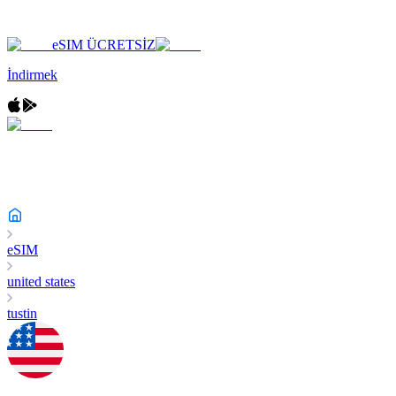
eSIM ÜCRETSİZ
İndirmek
eSIM
united states
tustin