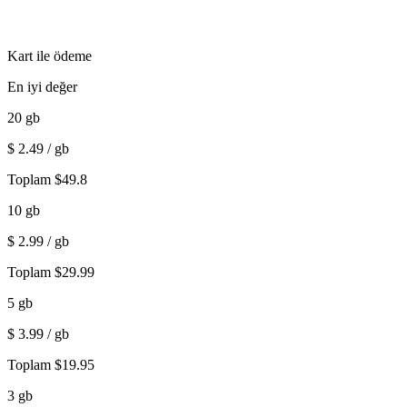
Kart ile ödeme
En iyi değer
20
gb
$
2.49
/ gb
Toplam
$
49.8
10
gb
$
2.99
/ gb
Toplam
$
29.99
5
gb
$
3.99
/ gb
Toplam
$
19.95
3
gb