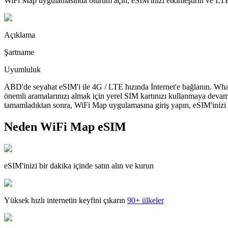
WiFi Map uygulamasında oturum açın, eSIM'inizi etkinleştirin ve LTE'
Açıklama
Şartname
Uyumluluk
ABD'de seyahat eSIM'i ile 4G / LTE hızında İnternet'e bağlanın. What
önemli aramalarınızı almak için yerel SIM kartınızı kullanmaya devam
tamamladıktan sonra, WiFi Map uygulamasına giriş yapın, eSIM'inizi yü
Neden WiFi Map eSIM
eSIM'inizi bir dakika içinde satın alın ve kurun
Yüksek hızlı internetin keyfini çıkarın
90+ ülkeler