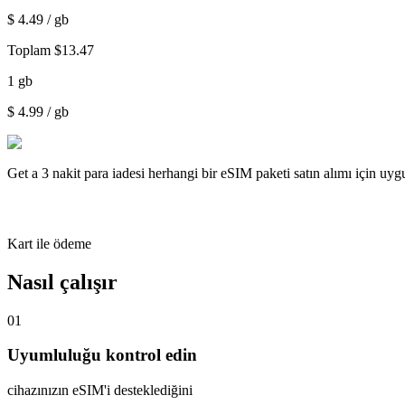
$
4.49
/ gb
Toplam
$
13.47
1
gb
$
4.99
/ gb
Get a
3 nakit para iadesi
herhangi bir eSIM paketi satın alımı için uy
Kart ile ödeme
Nasıl çalışır
01
Uyumluluğu kontrol edin
cihazınızın eSIM'i desteklediğini