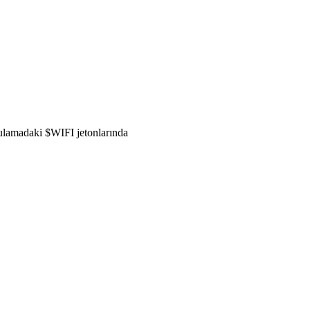
gulamadaki $WIFI jetonlarında