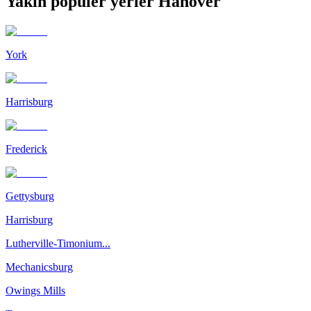
Yakın popüler yerler Hanover
York
Harrisburg
Frederick
Gettysburg
Harrisburg
Lutherville-Timonium...
Mechanicsburg
Owings Mills