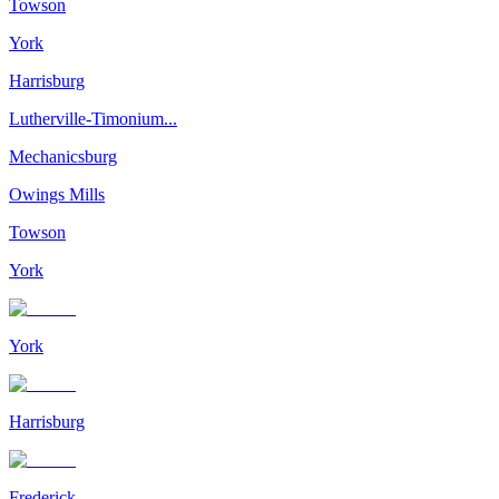
Towson
York
Harrisburg
Lutherville-Timonium...
Mechanicsburg
Owings Mills
Towson
York
York
Harrisburg
Frederick