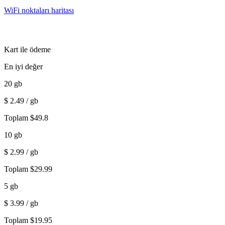
WiFi noktaları haritası
Kart ile ödeme
En iyi değer
20
gb
$
2.49
/ gb
Toplam
$
49.8
10
gb
$
2.99
/ gb
Toplam
$
29.99
5
gb
$
3.99
/ gb
Toplam
$
19.95