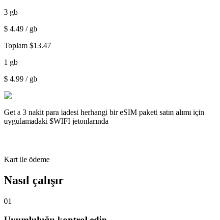
3
gb
$
4.49
/ gb
Toplam
$
13.47
1
gb
$
4.99
/ gb
Get a
3 nakit para iadesi
herhangi bir eSIM paketi satın alımı için
uygulamadaki $WIFI jetonlarında
Kart ile ödeme
Nasıl çalışır
01
Uyumluluğu kontrol edin