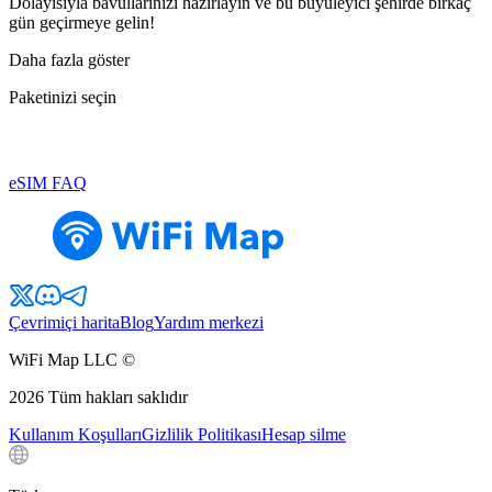
Dolayısıyla bavullarınızı hazırlayın ve bu büyüleyici şehirde birkaç
gün geçirmeye gelin!
Daha fazla göster
Paketinizi seçin
eSIM FAQ
Çevrimiçi harita
Blog
Yardım merkezi
WiFi Map LLC ©
2026
Tüm hakları saklıdır
Kullanım Koşulları
Gizlilik Politikası
Hesap silme