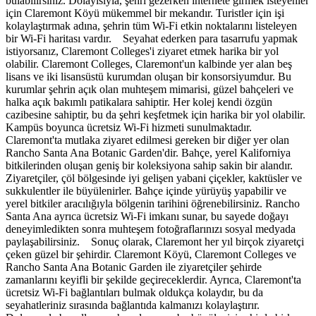
bulabilirsiniz. Dolayısıyla, şehri gezerken internete girmek isteyenler
için Claremont Köyü mükemmel bir mekandır. Turistler için işi
kolaylaştırmak adına, şehrin tüm Wi-Fi etkin noktalarını listeleyen
bir Wi-Fi haritası vardır. Seyahat ederken para tasarrufu yapmak
istiyorsanız, Claremont Colleges'i ziyaret etmek harika bir yol
olabilir. Claremont Colleges, Claremont'un kalbinde yer alan beş
lisans ve iki lisansüstü kurumdan oluşan bir konsorsiyumdur. Bu
kurumlar şehrin açık olan muhteşem mimarisi, güzel bahçeleri ve
halka açık bakımlı patikalara sahiptir. Her kolej kendi özgün
cazibesine sahiptir, bu da şehri keşfetmek için harika bir yol olabilir.
Kampüs boyunca ücretsiz Wi-Fi hizmeti sunulmaktadır.
Claremont'ta mutlaka ziyaret edilmesi gereken bir diğer yer olan
Rancho Santa Ana Botanic Garden'dir. Bahçe, yerel Kaliforniya
bitkilerinden oluşan geniş bir koleksiyona sahip sakin bir alandır.
Ziyaretçiler, çöl bölgesinde iyi gelişen yabani çiçekler, kaktüsler ve
sukkulentler ile büyülenirler. Bahçe içinde yürüyüş yapabilir ve
yerel bitkiler aracılığıyla bölgenin tarihini öğrenebilirsiniz. Rancho
Santa Ana ayrıca ücretsiz Wi-Fi imkanı sunar, bu sayede doğayı
deneyimledikten sonra muhteşem fotoğraflarınızı sosyal medyada
paylaşabilirsiniz. Sonuç olarak, Claremont her yıl birçok ziyaretçi
çeken güzel bir şehirdir. Claremont Köyü, Claremont Colleges ve
Rancho Santa Ana Botanic Garden ile ziyaretçiler şehirde
zamanlarını keyifli bir şekilde geçireceklerdir. Ayrıca, Claremont'ta
ücretsiz Wi-Fi bağlantıları bulmak oldukça kolaydır, bu da
seyahatleriniz sırasında bağlantıda kalmanızı kolaylaştırır.