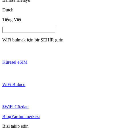
Bahasa Melayu
Dutch
Tiếng Việt
WiFi bulmak için bir
ŞEHİR
girin
Küresel eSIM
WiFi Bulucu
$WiFi Cüzdan
Blog
Yardım merkezi
Bizi takip edin