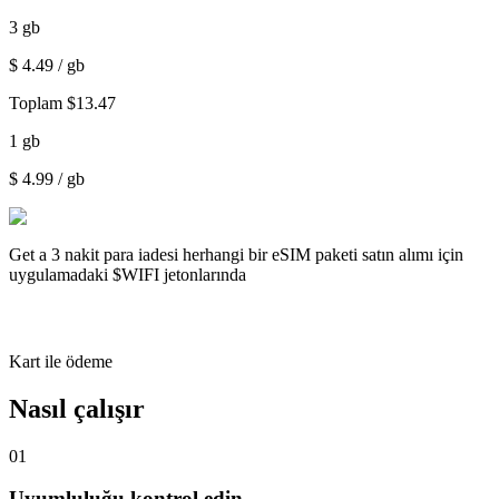
3
gb
$
4.49
/ gb
Toplam
$
13.47
1
gb
$
4.99
/ gb
Get a
3 nakit para iadesi
herhangi bir eSIM paketi satın alımı için
uygulamadaki $WIFI jetonlarında
Kart ile ödeme
Nasıl çalışır
01
Uyumluluğu kontrol edin