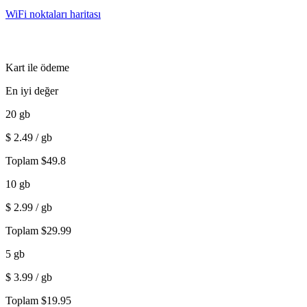
WiFi noktaları haritası
Kart ile ödeme
En iyi değer
20
gb
$
2.49
/ gb
Toplam
$
49.8
10
gb
$
2.99
/ gb
Toplam
$
29.99
5
gb
$
3.99
/ gb
Toplam
$
19.95