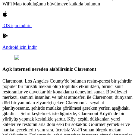
WiFi Map topluluğunu büyütmeye katkıda bulunun
iOS için indirin
Android için İndir
Açık interneti nereden alabilirsiniz Claremont
Claremont, Los Angeles County'de bulunan resim-perest bir şehirdir,
popüler bir turistik mekan olup topluluk etkinlikleri, birinci sınıf
restoranlar ve davetkar bir konaklama deneyimi sunar. Büyüleyici
merkezi, samimi insanları ve rahat atmosferi ile Claremont, dünyanın
dört bir yanından ziyaretçi çeker. Claremont'a seyahat
planlıyorsanız, şehirde mutlaka görülmesi gereken yerleri aşağıdaki
gibidir. Şehri keşfetmek istediğinizde, Claremont Köyü'nde bir
yürüyüş yapmak kesinlikle şarttır. Köy, çeşitli dükkanlar, yerel
kafeler ve restoranlarla dolu eski bir sokaktır. Gourmet yemekler ve
harika içeceklerin yanı sıra, ücretsiz Wi-Fi sunan birçok mekan