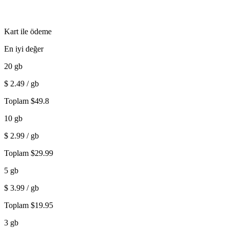
Kart ile ödeme
En iyi değer
20
gb
$
2.49
/ gb
Toplam
$
49.8
10
gb
$
2.99
/ gb
Toplam
$
29.99
5
gb
$
3.99
/ gb
Toplam
$
19.95
3
gb