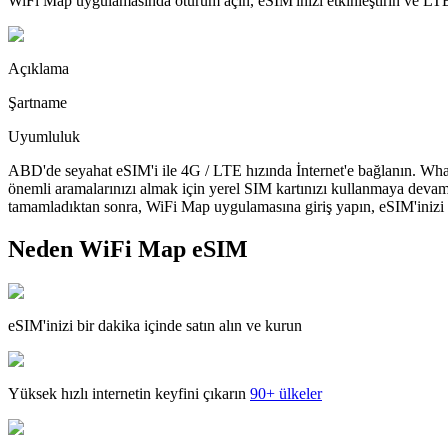
WiFi Map uygulamasında oturum açın, eSIM'inizi etkinleştirin ve LTE'
Açıklama
Şartname
Uyumluluk
ABD'de seyahat eSIM'i ile 4G / LTE hızında İnternet'e bağlanın. What
önemli aramalarınızı almak için yerel SIM kartınızı kullanmaya devam
tamamladıktan sonra, WiFi Map uygulamasına giriş yapın, eSIM'inizi yü
Neden WiFi Map eSIM
eSIM'inizi bir dakika içinde satın alın ve kurun
Yüksek hızlı internetin keyfini çıkarın
90+ ülkeler