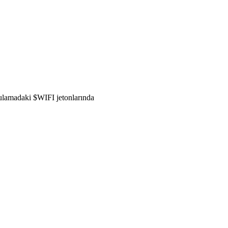
gulamadaki $WIFI jetonlarında