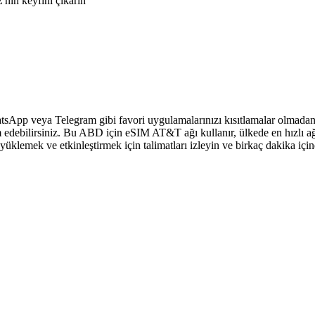
nin keyfini çıkarın
sApp veya Telegram gibi favori uygulamalarınızı kısıtlamalar olmadan 
 edebilirsiniz. Bu ABD için eSIM AT&T ağı kullanır, ülkede en hızlı ağ
klemek ve etkinleştirmek için talimatları izleyin ve birkaç dakika içi