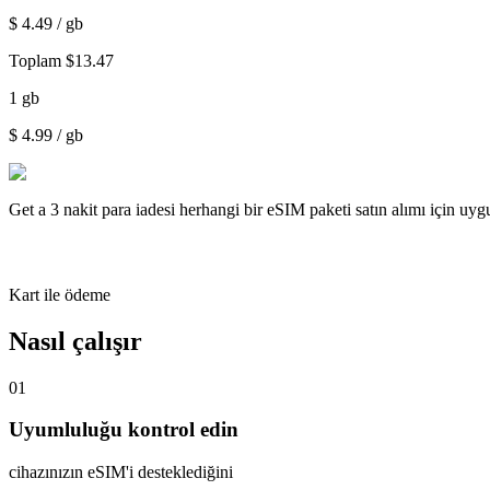
$
4.49
/ gb
Toplam
$
13.47
1
gb
$
4.99
/ gb
Get a
3 nakit para iadesi
herhangi bir eSIM paketi satın alımı için uy
Kart ile ödeme
Nasıl çalışır
01
Uyumluluğu kontrol edin
cihazınızın eSIM'i desteklediğini