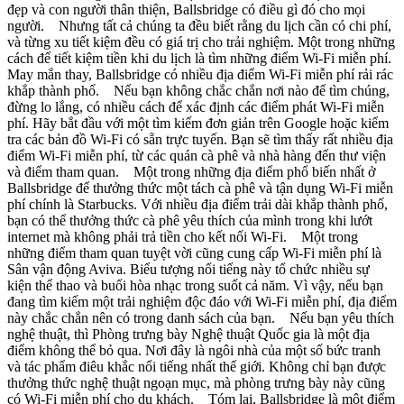
đẹp và con người thân thiện, Ballsbridge có điều gì đó cho mọi
người. Nhưng tất cả chúng ta đều biết rằng du lịch cần có chi phí,
và từng xu tiết kiệm đều có giá trị cho trải nghiệm. Một trong những
cách để tiết kiệm tiền khi du lịch là tìm những điểm Wi-Fi miễn phí.
May mắn thay, Ballsbridge có nhiều địa điểm Wi-Fi miễn phí rải rác
khắp thành phố. Nếu bạn không chắc chắn nơi nào để tìm chúng,
đừng lo lắng, có nhiều cách để xác định các điểm phát Wi-Fi miễn
phí. Hãy bắt đầu với một tìm kiếm đơn giản trên Google hoặc kiểm
tra các bản đồ Wi-Fi có sẵn trực tuyến. Bạn sẽ tìm thấy rất nhiều địa
điểm Wi-Fi miễn phí, từ các quán cà phê và nhà hàng đến thư viện
và điểm tham quan. Một trong những địa điểm phổ biến nhất ở
Ballsbridge để thưởng thức một tách cà phê và tận dụng Wi-Fi miễn
phí chính là Starbucks. Với nhiều địa điểm trải dài khắp thành phố,
bạn có thể thưởng thức cà phê yêu thích của mình trong khi lướt
internet mà không phải trả tiền cho kết nối Wi-Fi. Một trong
những điểm tham quan tuyệt vời cũng cung cấp Wi-Fi miễn phí là
Sân vận động Aviva. Biểu tượng nổi tiếng này tổ chức nhiều sự
kiện thể thao và buổi hòa nhạc trong suốt cả năm. Vì vậy, nếu bạn
đang tìm kiếm một trải nghiệm độc đáo với Wi-Fi miễn phí, địa điểm
này chắc chắn nên có trong danh sách của bạn. Nếu bạn yêu thích
nghệ thuật, thì Phòng trưng bày Nghệ thuật Quốc gia là một địa
điểm không thể bỏ qua. Nơi đây là ngôi nhà của một số bức tranh
và tác phẩm điêu khắc nổi tiếng nhất thế giới. Không chỉ bạn được
thưởng thức nghệ thuật ngoạn mục, mà phòng trưng bày này cũng
có Wi-Fi miễn phí cho du khách. Tóm lại, Ballsbridge là một điểm