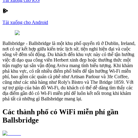
Tải xuống cho iOS
Tải xuống cho Android
Ballsbridge
-
Ballsbridge là một khu phố quyến rũ ở Dublin, Ireland,
nơi có sự kết hợp giữa kiến trúc lịch sử, tiện nghi hiện đại và cuộc
sống về đêm sôi động. Du khách đến khu vực này có thể tận hưởng
việc đi dạo qua công viên Herbert xinh đẹp hoặc thưởng thức một
trận rugby tại sân vận động Aviva mang tính biểu tượng. Khi khám
phá khu vực, có rất nhiều điểm phổ biến để tận hưởng Wi-Fi miễn
phí, bao gồm các quán cà phê như Artisan Parlour và 3fe Coffee,
cũng như các nhà hàng như Roly's Bistro và The Bridge 1859. Với
sự trợ giúp của bản đồ Wi-Fi, du khách có thể dễ dàng tìm thấy các
địa điểm gần đó có Wi-Fi miễn phí để luôn kết nối trong khi khám
phá tất cả những gì Ballsbridge mang lại.
Các thành phố có WiFi miễn phí gần
Ballsbridge