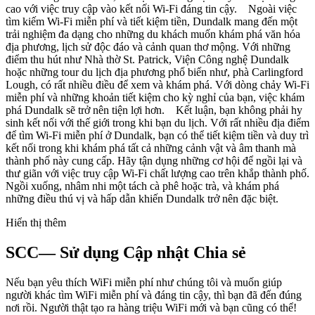
cao với việc truy cập vào kết nối Wi-Fi đáng tin cậy. Ngoài việc
tìm kiếm Wi-Fi miễn phí và tiết kiệm tiền, Dundalk mang đến một
trải nghiệm đa dạng cho những du khách muốn khám phá văn hóa
địa phương, lịch sử độc đáo và cảnh quan thơ mộng. Với những
điểm thu hút như Nhà thờ St. Patrick, Viện Công nghệ Dundalk
hoặc những tour du lịch địa phương phổ biến như, phà Carlingford
Lough, có rất nhiều điều để xem và khám phá. Với dòng chảy Wi-Fi
miễn phí và những khoản tiết kiệm cho kỳ nghỉ của bạn, việc khám
phá Dundalk sẽ trở nên tiện lợi hơn. Kết luận, bạn không phải hy
sinh kết nối với thế giới trong khi bạn du lịch. Với rất nhiều địa điểm
để tìm Wi-Fi miễn phí ở Dundalk, bạn có thể tiết kiệm tiền và duy trì
kết nối trong khi khám phá tất cả những cảnh vật và âm thanh mà
thành phố này cung cấp. Hãy tận dụng những cơ hội để ngồi lại và
thư giãn với việc truy cập Wi-Fi chất lượng cao trên khắp thành phố.
Ngồi xuống, nhâm nhi một tách cà phê hoặc trà, và khám phá
những điều thú vị và hấp dẫn khiến Dundalk trở nên đặc biệt.
Hiển thị thêm
SCC— Sử dụng Cập nhật Chia sẻ
Nếu bạn yêu thích WiFi miễn phí như chúng tôi và muốn giúp
người khác tìm WiFi miễn phí và đáng tin cậy, thì bạn đã đến đúng
nơi rồi. Người thật tạo ra hàng triệu WiFi mới và bạn cũng có thể!