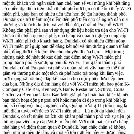
một du khách với ngân sách hạn chế, bạn sẽ vui mừng khi biết rằng
có nhiều địa điểm trên khắp thành phố nơi bạn có thể tìm thấy Wi-Fi
miễn phí, giúp bạn có nhiều tiền tiêu hơn để tận hưởng thành phố.
Dundalk đã trở thành một điểm đến phổ biến cho cả người dân địa
phương và khách du lịch, và với điều đó, có rất nhiều chỗ Wi-Fi.
Không cần phải phá sản vì sử dụng dữ liệu hoặc trả tiền cho Wi-Fi
khi có rất nhiều quán cà phê, nhà hàng và doanh nghiệp cung cấp
Wi-Fi miễn phí cho khách hàng. Dundalk có rất nhiều điểm nóng
Wi-Fi miễn phí giúp bạn dễ dàng kết nối và tìm đường quanh thành
phố, đồng thời tiết kiệm tiền cho chuyến đi của bạn. Một trong
những cách dễ nhất để xác định các điểm nóng Wi-Fi miễn phí
trong thành phố là sử dụng bản đồ Wi-Fi. Trung tâm thành phố
Dundalk có nhiều quán cà phê và quán trà, vì vậy bạn có thể thư
giãn và thưởng thức một tách cà phê hoặc trà trong khi làm việc,
lướt mạng xã hội hoặc lập kế hoạch cho cuộc phiêu lưu tiếp theo
của bạn. Những địa điểm hàng đầu với Wi-Fi miễn phí bao gồm K-
Company Cafe Bar, Kennedy’s Bar & Restaurant, Schivo, Costa
Coffee và Brennan’s Jazz Bar. Một giải pháp hoàn hảo khác là, nếu
bạn thích hoạt động ngoài trời hoặc muốn đi dạo trong khi bắt kịp
một số công việc hoặc nghiên cứu, Quảng trường Thị trấn cũng là
một điểm tuyệt vời để có Wi-Fi miễn phí. Là một du khách đến
Dundalk, có rất nhiều lợi ích khi khám phá thành phố với sự tiện lợi
thông qua việc truy cập Wi-Fi miễn phí. Với một loạt các cửa hàng,
nhà hàng và điểm tham quan ở Dundalk, bạn chắc chắn sẽ không
thiếu những điều để làm, và một số trải nghiệm này sẽ được nâng