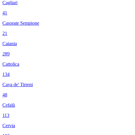
Cagliari
41
Casorate Sempione
21
Catania
289
Cattolica
134
Cava de' Tirreni
48
Cefalù
113
Cervia