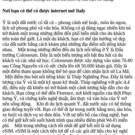
Nơi bạn có thể có được internet mở Italy
Ý là một đất nước có tất cả – phong cảnh mê hoặc, món ăn ngon,
lịch sử phong phú và văn hóa. Không có gì đáng ngạc nhiên khi nó
trở thành một trong những điểm đến phổ biến nhất cho du khách
trên toàn thế giới. Là một du khách, bạn có thể tận hưởng vẻ đẹp
của đất nước bằng cách khám phá những địa điểm nổi tiếng khác
nhau. Một trong những điểm đến du lịch nổi tiếng ở Ý là Đấu
trường Colosseum. Đây là một biểu tượng nổi bật thu hút cả du
khách và các nhà sử học. Colosseum được xây dựng vào năm 70-80
sau Công Nguyên và có sức chứa lên tới 50.000 khán giả. Đây là
một điểm tham quan không thể bỏ qua để cảm nhận lịch sử La Mã.
Một điểm thu hút nổi tiếng khác là Tháp Nghiêng Pisa. Đây là biểu
tượng của Ý và là một kỳ quan kỹ thuật. Tháp nghiêng với góc 4,4
độ, điều này đã khiến nó trở thành một cảnh tượng hấp dẫn cho du
khách. Bạn cũng có thể đến Florence, nơi khởi nguồn của thời Phục
hưng Ý, và chứng kiến nghệ thuật, ẩm thực và văn hóa của Ý trở
nên sống động. Khi đi du lịch quanh Ý, đất nước này có hệ thống
giao thông tuyệt vời. Bạn có thể đi lại trong nước bằng taxi, tàu hỏa,
xe buýt và dịch vụ xe đưa đón. Với sự tiến bộ của công nghệ, bạn
có thể giữ kết nối suốt hành trình qua nhiều điểm phát Wi-Fi miễn
phí. Một trong những cách tốt nhất để giữ kết nối là sử dụng
eSIM. eSIM là một cách tiện lợi để có các gói dữ liệu cho kỳ nghỉ