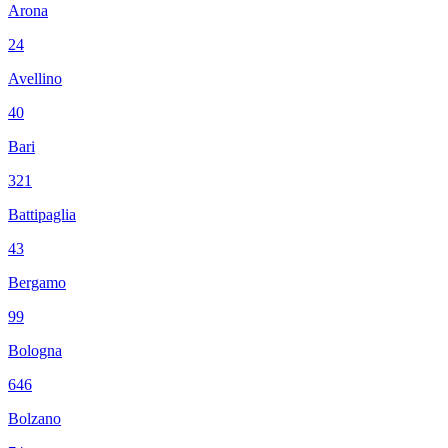
Arona
24
Avellino
40
Bari
321
Battipaglia
43
Bergamo
99
Bologna
646
Bolzano