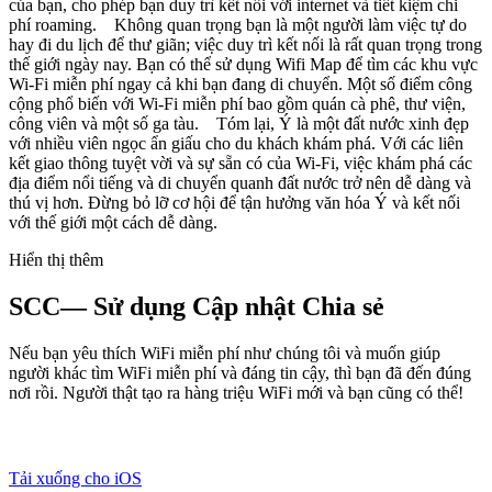
của bạn, cho phép bạn duy trì kết nối với internet và tiết kiệm chi
phí roaming. Không quan trọng bạn là một người làm việc tự do
hay đi du lịch để thư giãn; việc duy trì kết nối là rất quan trọng trong
thế giới ngày nay. Bạn có thể sử dụng Wifi Map để tìm các khu vực
Wi-Fi miễn phí ngay cả khi bạn đang di chuyển. Một số điểm công
cộng phổ biến với Wi-Fi miễn phí bao gồm quán cà phê, thư viện,
công viên và một số ga tàu. Tóm lại, Ý là một đất nước xinh đẹp
với nhiều viên ngọc ẩn giấu cho du khách khám phá. Với các liên
kết giao thông tuyệt vời và sự sẵn có của Wi-Fi, việc khám phá các
địa điểm nổi tiếng và di chuyển quanh đất nước trở nên dễ dàng và
thú vị hơn. Đừng bỏ lỡ cơ hội để tận hưởng văn hóa Ý và kết nối
với thế giới một cách dễ dàng.
Hiển thị thêm
SCC— Sử dụng Cập nhật Chia sẻ
Nếu bạn yêu thích WiFi miễn phí như chúng tôi và muốn giúp
người khác tìm WiFi miễn phí và đáng tin cậy, thì bạn đã đến đúng
nơi rồi. Người thật tạo ra hàng triệu WiFi mới và bạn cũng có thể!
Tải xuống cho iOS