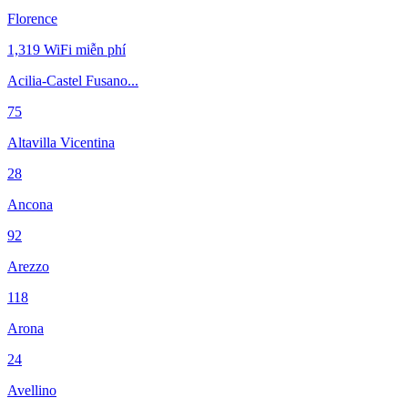
Florence
1,319
WiFi miễn phí
Acilia-Castel Fusano...
75
Altavilla Vicentina
28
Ancona
92
Arezzo
118
Arona
24
Avellino