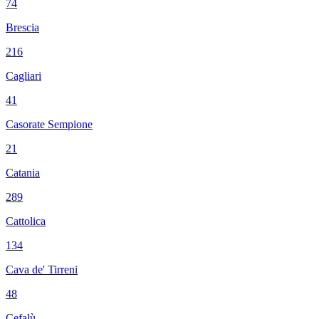
74
Brescia
216
Cagliari
41
Casorate Sempione
21
Catania
289
Cattolica
134
Cava de' Tirreni
48
Cefalù