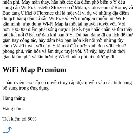
miễn phí. May mắn thay, hầu hết các địa điểm phổ biến ở Ý đều
cung cấp Wi-Fi. Castello Sforzesco ở Milan, Colosseum ở Rome, và
Bảo tàng Uffizi ở Florence chỉ là một vài ví dụ về những địa điểm
du lịch hàng đầu có sẵn Wi-Fi. Đối với những ai muốn tìm Wi-Fi
gần mình, ứng dụng Wi-Fi Map là một tài nguyên tuyệt vời. Với
hơn 100.000 điểm phát sóng được liệt kê, bạn chắc chắn sẽ tìm thấy
một kết nối ở bất cứ đâu khi bạn ở Ý. Dù bạn đang đi du lịch để thư
giãn hay công tác, hãy đảm bảo bạn luôn kết nối với những tùy
chọn Wi-Fi tuyệt vời này. Ý là một đất nước xinh đẹp với lịch sử
phong phú, văn hóa và ẩm thực tuyệt vời. Vì vậy, hãy dành thời
gian khám phá và tận hưởng Wi-Fi miễn phí trên đường đi!
WiFi Map Premium
Thành viên cao cấp có quyền truy cập độc quyền vào các tính năng
bổ sung trong ứng dụng
Hàng tháng
Hàng năm
Tiết kiệm tới
50%