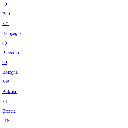
40
Bari
321
Battipaglia
43
Bergamo
99
Bologna
646
Bolzano
74
Brescia
216