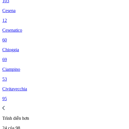
103
Cesena
12
Cesenatico
60
Chioggia
69
Ciampino
53
Civitavecchia
95
Trình diễn
hơn
24
của
98