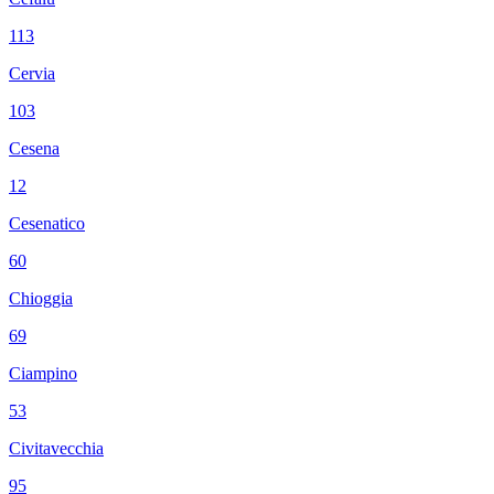
113
Cervia
103
Cesena
12
Cesenatico
60
Chioggia
69
Ciampino
53
Civitavecchia
95