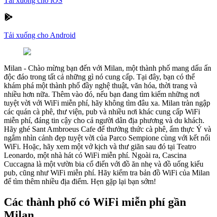
Tải xuống cho iOS
Tải xuống cho Android
Milan
-
Chào mừng bạn đến với Milan, một thành phố mang dấu ấn
độc đáo trong tất cả những gì nó cung cấp. Tại đây, bạn có thể
khám phá một thành phố đầy nghệ thuật, văn hóa, thời trang và
nhiều hơn nữa. Thêm vào đó, nếu bạn đang tìm kiếm những nơi
tuyệt vời với WiFi miễn phí, hãy không tìm đâu xa. Milan tràn ngập
các quán cà phê, thư viện, pub và nhiều nơi khác cung cấp WiFi
miễn phí, đáng tin cậy cho cả người dân địa phương và du khách.
Hãy ghé Sant Ambroeus Cafe để thưởng thức cà phê, ẩm thực Ý và
ngắm nhìn cảnh đẹp tuyệt vời của Parco Sempione cùng với kết nối
WiFi. Hoặc, hãy xem một vở kịch và thư giãn sau đó tại Teatro
Leonardo, một nhà hát có WiFi miễn phí. Ngoài ra, Cascina
Cuccagna là một vườn bia cổ điển với đồ ăn nhẹ và đồ uống kiểu
pub, cũng như WiFi miễn phí. Hãy kiểm tra bản đồ WiFi của Milan
để tìm thêm nhiều địa điểm. Hẹn gặp lại bạn sớm!
Các thành phố có WiFi miễn phí gần
Milan