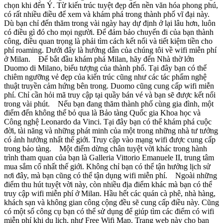
chọn khi đến Ý. Từ kiến trúc tuyệt đẹp đến nền văn hóa phong phú,
có rất nhiều điều để xem và khám phá trong thành phố vĩ đại này.
Dù bạn chỉ đến thăm trong vài ngày hay dự định ở lại lâu hơn, luôn
có điều gì đó cho mọi người. Để đảm bảo chuyến đi của bạn thành
công, điều quan trọng là phải tìm cách kết nối và tiết kiệm tiền cho
phí roaming. Dưới đây là hướng dẫn của chúng tôi về wifi miễn phí
ở Milan. Để bắt đầu khám phá Milan, hãy đến Nhà thờ lớn
Duomo di Milano, biểu tượng của thành phố. Tại đây bạn có thể
chiêm ngưỡng vẻ đẹp của kiến trúc cũng như các tác phẩm nghệ
thuật truyền cảm hứng bên trong. Duomo cũng cung cấp wifi miễn
phí. Chỉ cần hỏi mã truy cập tại quầy bán vé và bạn sẽ được kết nối
trong vài phút. Nếu bạn đang thăm thành phố cùng gia đình, một
điểm đến không thể bỏ qua là Bảo tàng Quốc gia Khoa học và
Công nghệ Leonardo da Vinci. Tại đây bạn có thể khám phá cuộc
đời, tài năng và những phát minh của một trong những nhà tư tưởng
có ảnh hưởng nhất thế giới. Truy cập vào mạng wifi được cung cấp
trong bảo tàng. Một điểm dừng chân tuyệt vời khác trong hành
trình tham quan của bạn là Galleria Vittorio Emanuele II, trung tâm
mua sắm cổ nhất thế giới. Không chỉ bạn có thể tận hưởng lịch sử
nơi đây, mà bạn cũng có thể tận dụng wifi miễn phí. Ngoài những
điểm thu hút tuyệt vời này, còn nhiều địa điểm khác mà bạn có thể
truy cập wifi miễn phí ở Milan. Hầu hết các quán cà phê, nhà hàng,
khách sạn và không gian công cộng đều sẽ cung cấp điều này. Cũng
có một số công cụ bạn có thể sử dụng để giúp tìm các điểm có wifi
miễn phí khi du lịch, như Free Wifi Map. Trang web này cho bạn