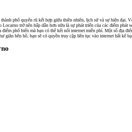
hành phố quyến rũ kết hợp giữa thiên nhiên, lịch sử và sự hiện đại. 
Locarno trở nên hấp dẫn hơn nữa là sự phát triển của các điểm phát wi
ịa điểm phổ biến mà bạn có thể kết nối internet miễn phí. Một số địa đ
 giãn bên hồ, bạn sẽ có quyền truy cập liên tục vào internet bất kể b
rno