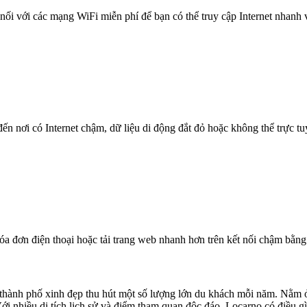
nối với các mạng WiFi miễn phí để bạn có thể truy cập Internet nhanh
n nơi có Internet chậm, dữ liệu di động đắt đỏ hoặc không thể trực t
óa đơn điện thoại hoặc tải trang web nhanh hơn trên kết nối chậm bằng
thành phố xinh đẹp thu hút một số lượng lớn du khách mỗi năm. Nằm ở
 nhiều di tích lịch sử và điểm tham quan độc đáo, Locarno có điều gì