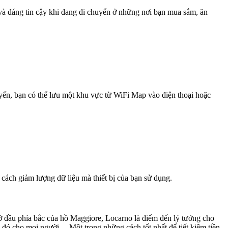
 và đáng tin cậy khi đang di chuyển ở những nơi bạn mua sắm, ăn
uyến, bạn có thể lưu một khu vực từ WiFi Map vào điện thoại hoặc
 cách giảm lượng dữ liệu mà thiết bị của bạn sử dụng.
 đầu phía bắc của hồ Maggiore, Locarno là điểm đến lý tưởng cho
 đó cho mọi người. Một trong những cách tốt nhất để tiết kiệm tiền