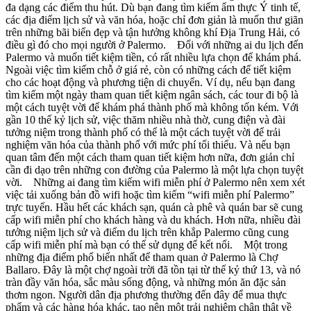
đa dạng các điểm thu hút. Dù bạn đang tìm kiếm ẩm thực Ý tinh tế,
các địa điểm lịch sử và văn hóa, hoặc chỉ đơn giản là muốn thư giãn
trên những bãi biển đẹp và tận hưởng không khí Địa Trung Hải, có
điều gì đó cho mọi người ở Palermo. Đối với những ai du lịch đến
Palermo và muốn tiết kiệm tiền, có rất nhiều lựa chọn để khám phá.
Ngoài việc tìm kiếm chỗ ở giá rẻ, còn có những cách để tiết kiệm
cho các hoạt động và phương tiện di chuyển. Ví dụ, nếu bạn đang
tìm kiếm một ngày tham quan tiết kiệm ngân sách, các tour đi bộ là
một cách tuyệt vời để khám phá thành phố mà không tốn kém. Với
gần 10 thế kỷ lịch sử, việc thăm nhiều nhà thờ, cung điện và đài
tưởng niệm trong thành phố có thể là một cách tuyệt vời để trải
nghiệm văn hóa của thành phố với mức phí tối thiểu. Và nếu bạn
quan tâm đến một cách tham quan tiết kiệm hơn nữa, đơn giản chỉ
cần đi dạo trên những con đường của Palermo là một lựa chọn tuyệt
vời. Những ai đang tìm kiếm wifi miễn phí ở Palermo nên xem xét
việc tải xuống bản đồ wifi hoặc tìm kiếm “wifi miễn phí Palermo”
trực tuyến. Hầu hết các khách sạn, quán cà phê và quán bar sẽ cung
cấp wifi miễn phí cho khách hàng và du khách. Hơn nữa, nhiều đài
tưởng niệm lịch sử và điểm du lịch trên khắp Palermo cũng cung
cấp wifi miễn phí mà bạn có thể sử dụng để kết nối. Một trong
những địa điểm phổ biến nhất để tham quan ở Palermo là Chợ
Ballaro. Đây là một chợ ngoài trời đã tồn tại từ thế kỷ thứ 13, và nó
tràn đầy văn hóa, sắc màu sống động, và những món ăn đặc sản
thơm ngon. Người dân địa phương thường đến đây để mua thực
phẩm và các hàng hóa khác, tạo nên một trải nghiệm chân thật về