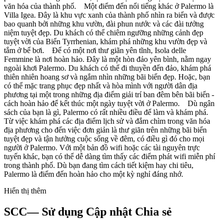
văn hóa của thành phố. Một điểm đến nổi tiếng khác ở Palermo là
Villa Igea. Đây là khu vực xanh của thành phố nhìn ra biển và được
bao quanh bởi những khu vườn, đài phun nước và các đài tưởng
niệm tuyệt đẹp. Du khách có thể chiêm ngưỡng những cảnh đẹp
tuyệt vời của Biển Tyrrhenian, khám phá những khu vườn đẹp và
tắm ở bể bơi. Để có một nơi thư giãn yên tĩnh, Isola delle
Femmine là nơi hoàn hảo. Đây là một hòn đảo yên bình, nằm ngay
ngoài khơi Palermo. Du khách có thể đi thuyền đến đảo, khám phá
thiên nhiên hoang sơ và ngắm nhìn những bãi biển đẹp. Hoặc, bạn
có thể mặc trang phục đẹp nhất và hòa mình với người dân địa
phương tại một trong những địa điểm giải trí ban đêm bên bãi biển -
cách hoàn hảo để kết thúc một ngày tuyệt vời ở Palermo. Dù ngân
sách của bạn là gì, Palermo có rất nhiều điều để làm và khám phá.
Từ việc khám phá các địa điểm lịch sử và đắm chìm trong văn hóa
địa phương cho đến việc đơn giản là thư giãn trên những bãi biển
tuyệt đẹp và tận hưởng cuộc sống về đêm, có điều gì đó cho mọi
người ở Palermo. Với một bản đồ wifi hoặc các tài nguyên trực
tuyến khác, bạn có thể dễ dàng tìm thấy các điểm phát wifi miễn phí
trong thành phố. Dù bạn đang tìm cách tiết kiệm hay chi tiêu,
Palermo là điểm đến hoàn hảo cho một kỳ nghỉ đáng nhớ.
Hiển thị thêm
SCC— Sử dụng Cập nhật Chia sẻ