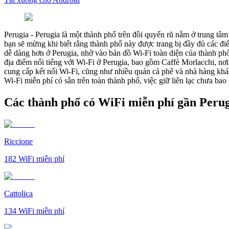
Perugia
-
Perugia là một thành phố trên đồi quyến rũ nằm ở trung tâ
bạn sẽ mừng khi biết rằng thành phố này được trang bị đầy đủ các đi
dễ dàng hơn ở Perugia, nhờ vào bản đồ Wi-Fi toàn diện của thành phố
địa điểm nổi tiếng với Wi-Fi ở Perugia, bao gồm Caffè Morlacchi, nơ
cung cấp kết nối Wi-Fi, cũng như nhiều quán cà phê và nhà hàng khác
Wi-Fi miễn phí có sẵn trên toàn thành phố, việc giữ liên lạc chưa bao
Các thành phố có WiFi miễn phí gần Peru
Riccione
182
WiFi miễn phí
Cattolica
134
WiFi miễn phí