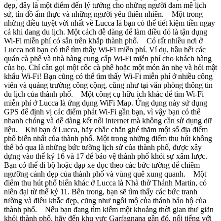
đẹp, đây là một điểm đến lý tưởng cho những người đam mê lịch
sử, tín đồ ẩm thực và những người yêu thiên nhiên. Một trong
những điều tuyệt vời nhất về Lucca là bạn có thể tiết kiệm tiền ngay
cả khi đang du lịch. Một cách dễ dàng để làm điều đó là tận dụng
Wi-Fi miễn phí có sẵn trên khắp thành phố. Có rất nhiều nơi ở
Lucca nơi bạn có thể tìm thấy Wi-Fi miễn phí. Ví dụ, hầu hết các
quán cà phê và nhà hàng cung cấp Wi-Fi miễn phí cho khách hàng
của họ. Chỉ cần gọi một cốc cà phê hoặc một món ăn nhẹ và hỏi mật
khẩu Wi-Fi! Bạn cũng có thể tìm thấy Wi-Fi miễn phí ở nhiều công
viên và quảng trường công cộng, cũng như tại văn phòng thông tin
du lịch của thành phố. Một công cụ hữu ích khác để tìm Wi-Fi
miễn phí ở Lucca là ứng dụng WiFi Map. Ứng dụng này sử dụng
GPS để định vị các điểm phát Wi-Fi gần bạn, vì vậy bạn có thể
nhanh chóng và dễ dàng kết nối internet mà không cần sử dụng dữ
liệu. Khi bạn ở Lucca, hãy chắc chắn ghé thăm một số địa điểm
phổ biến nhất của thành phố. Một trong những điểm thu hút không
thể bỏ qua là những bức tường lịch sử của thành phố, được xây
dựng vào thế kỷ 16 và 17 để bảo vệ thành phố khỏi sự xâm lược.
Bạn có thể đi bộ hoặc đạp xe dọc theo các bức tường để chiêm
ngưỡng cảnh đẹp của thành phố và vùng quê xung quanh. Một
điểm thu hút phổ biến khác ở Lucca là Nhà thờ Thánh Martin, có
niên đại từ thế kỷ 11. Bên trong, bạn sẽ tìm thấy các bức tranh
tường và điêu khắc đẹp, cũng như ngôi mộ của thánh bảo hộ của
thành phố. Nếu bạn đang tìm kiếm một khoảng thời gian thư giãn
khỏi thành phố, hãy đến khu vực Garfagnana gần đó, nổi tiếng với