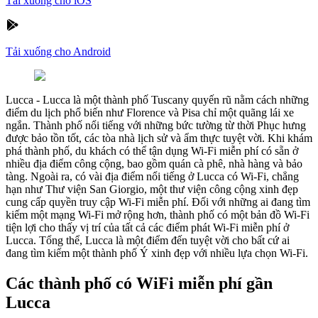
Tải xuống cho iOS
Tải xuống cho Android
Lucca
-
Lucca là một thành phố Tuscany quyến rũ nằm cách những
điểm du lịch phổ biến như Florence và Pisa chỉ một quãng lái xe
ngắn. Thành phố nổi tiếng với những bức tường từ thời Phục hưng
được bảo tồn tốt, các tòa nhà lịch sử và ẩm thực tuyệt vời. Khi khám
phá thành phố, du khách có thể tận dụng Wi-Fi miễn phí có sẵn ở
nhiều địa điểm công cộng, bao gồm quán cà phê, nhà hàng và bảo
tàng. Ngoài ra, có vài địa điểm nổi tiếng ở Lucca có Wi-Fi, chẳng
hạn như Thư viện San Giorgio, một thư viện công cộng xinh đẹp
cung cấp quyền truy cập Wi-Fi miễn phí. Đối với những ai đang tìm
kiếm một mạng Wi-Fi mở rộng hơn, thành phố có một bản đồ Wi-Fi
tiện lợi cho thấy vị trí của tất cả các điểm phát Wi-Fi miễn phí ở
Lucca. Tổng thể, Lucca là một điểm đến tuyệt vời cho bất cứ ai
đang tìm kiếm một thành phố Ý xinh đẹp với nhiều lựa chọn Wi-Fi.
Các thành phố có WiFi miễn phí gần
Lucca