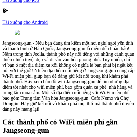
Tải xuống cho iOS
Tải xuống cho Android
Jangseong-gun
-
Nếu bạn đang tìm kiếm một nơi nghỉ ngơi yên tĩnh
và thanh bình ở Hàn Quốc, Jangseong-gun là điểm đến hoàn hảo!
Nằm trong tỉnh Jeolla, thành phố này nổi tiếng với những cảnh quan
thiên nhiên tuyệt đẹp và di sản văn hóa phong phú. Tuy nhiên, chỉ
vì bạn ở một địa điểm xa xôi không có nghĩa là bạn phải bị ngắt kết
nối với thế giới! Nhiều địa điểm nổi tiếng ở Jangseong-gun cung cấp
Wi-Fi miễn phí, giúp bạn dễ dàng giữ kết nối trong khi khám phá
thành phố. Hãy xem bản đồ wifi Jangseong-gun để tìm những địa
điểm tốt nhất cho wifi miễn phí, bao gồm quán cà phê, nhà hàng và
trung tâm mua sắm. Một số địa điểm nổi tiếng với Wi-Fi miễn phí
bao gồm Trung tâm Văn hóa Jangseong-gun, Cafe Nemo và Chợ
Dongjin. Hãy giữ kết nối và khám phá mọi thứ mà thành phố duyên
dáng này mang lại!
Các thành phố có WiFi miễn phí gần
Jangseong-gun