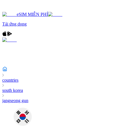
eSIM MIỄN PHÍ
Tải ứng dụng
countries
south korea
jangseong gun