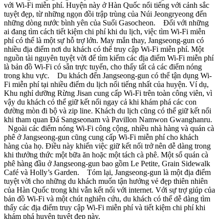
với Wi-Fi miễn phí. Huyện này ở Hàn Quốc nổi tiếng với cảnh sắc
tuyệt đẹp, từ những ngọn đồi trập trùng của Núi Jeongryeong đến
những dòng nước bình yên của Suối Gasocheon. Đối với những
ai đang tìm cách tiết kiệm chi phí khi du lịch, việc tìm Wi-Fi miễn
phí có thể là một sự hỗ trợ lớn. May mắn thay, Jangseong-gun có
nhiều địa điểm nơi du khách có thể truy cập Wi-Fi miễn phí. Một
nguồn tài nguyên tuyệt vời để tìm kiếm các địa điểm Wi-Fi miễn phí
là bản đồ Wi-Fi có sẵn trực tuyến, cho thấy tất cả các điểm nóng
trong khu vực. Du khách đến Jangseong-gun có thể tận dụng Wi-
Fi miễn phí tại nhiều điểm du lịch nổi tiếng nhất của huyện. Ví dụ,
Khu nghỉ dưỡng Rừng Jisan cung cấp Wi-Fi trên toàn công viên, vì
vậy du khách có thể giữ kết nối ngay cả khi khám phá các con
đường mòn đi bộ và zip line. Khách du lịch cũng có thể giữ kết nối
khi tham quan Đá Sangseonam và Pavillon Namwon Gwanghanru.
Ngoài các điểm nóng Wi-Fi công cộng, nhiều nhà hàng và quán cà
phê ở Jangseong-gun cũng cung cấp Wi-Fi miễn phí cho khách
hàng của họ. Điều này khiến việc giữ kết nối trở nên dễ dàng trong
khi thưởng thức một bữa ăn hoặc một tách cà phê. Một số quán cà
phê hàng đầu ở Jangseong-gun bao gồm Le Petite, Grain Sidewalk
Café và Holly’s Garden. Tóm lại, Jangseong-gun là một địa điểm
tuyệt vời cho những du khách muốn tận hưởng vẻ đẹp thiên nhiên
của Hàn Quốc trong khi vẫn kết nối với internet. Với sự trợ giúp của
bản đồ Wi-Fi và một chút nghiên cứu, du khách có thể dễ dàng tìm
thấy các địa điểm truy cập Wi-Fi miễn phí và tiết kiệm chi phí khi
khám phá huyện tuyệt đẹp này.