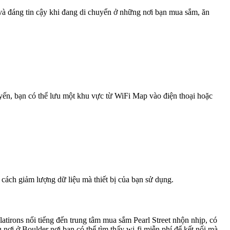
 và đáng tin cậy khi đang di chuyển ở những nơi bạn mua sắm, ăn
uyến, bạn có thể lưu một khu vực từ WiFi Map vào điện thoại hoặc
 cách giảm lượng dữ liệu mà thiết bị của bạn sử dụng.
tirons nổi tiếng đến trung tâm mua sắm Pearl Street nhộn nhịp, có
 nơi ở Boulder nơi bạn có thể tìm thấy wi-fi miễn phí để kết nối mà