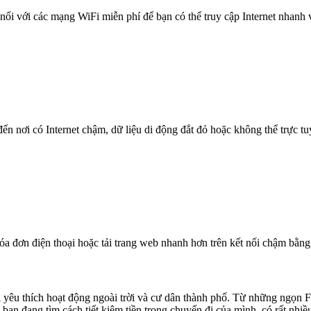
nối với các mạng WiFi miễn phí để bạn có thể truy cập Internet nhanh
n nơi có Internet chậm, dữ liệu di động đắt đỏ hoặc không thể trực t
óa đơn điện thoại hoặc tải trang web nhanh hơn trên kết nối chậm bằng
yêu thích hoạt động ngoài trời và cư dân thành phố. Từ những ngọn Fla
ạn đang tìm cách tiết kiệm tiền trong chuyến đi của mình, có rất nhiều