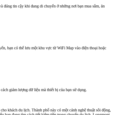
 và đáng tin cậy khi đang di chuyển ở những nơi bạn mua sắm, ăn
uyến, bạn có thể lưu một khu vực từ WiFi Map vào điện thoại hoặc
 cách giảm lượng dữ liệu mà thiết bị của bạn sử dụng.
o khách du lịch. Thành phố này có một cảnh nghệ thuật sôi động,
ếu bạn đang tìm cách tiết kiệm tiền trong chuyến du lịch, Longmont