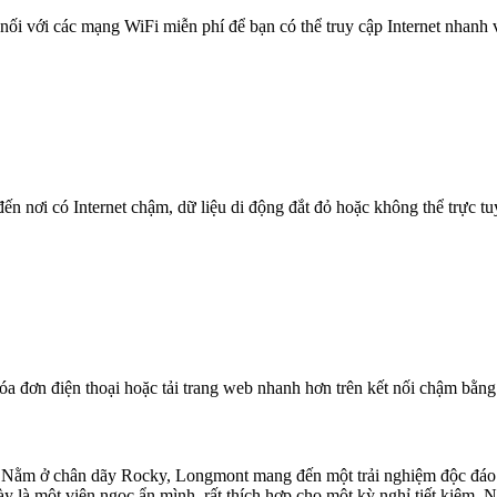
nối với các mạng WiFi miễn phí để bạn có thể truy cập Internet nhanh
n nơi có Internet chậm, dữ liệu di động đắt đỏ hoặc không thể trực t
óa đơn điện thoại hoặc tải trang web nhanh hơn trên kết nối chậm bằng
ằm ở chân dãy Rocky, Longmont mang đến một trải nghiệm độc đáo ch
là một viên ngọc ẩn mình, rất thích hợp cho một kỳ nghỉ tiết kiệm. N