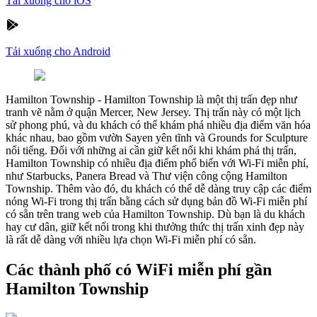
Tải xuống cho iOS
Tải xuống cho Android
Hamilton Township
-
Hamilton Township là một thị trấn đẹp như
tranh vẽ nằm ở quận Mercer, New Jersey. Thị trấn này có một lịch
sử phong phú, và du khách có thể khám phá nhiều địa điểm văn hóa
khác nhau, bao gồm vườn Sayen yên tĩnh và Grounds for Sculpture
nổi tiếng. Đối với những ai cần giữ kết nối khi khám phá thị trấn,
Hamilton Township có nhiều địa điểm phổ biến với Wi-Fi miễn phí,
như Starbucks, Panera Bread và Thư viện công cộng Hamilton
Township. Thêm vào đó, du khách có thể dễ dàng truy cập các điểm
nóng Wi-Fi trong thị trấn bằng cách sử dụng bản đồ Wi-Fi miễn phí
có sẵn trên trang web của Hamilton Township. Dù bạn là du khách
hay cư dân, giữ kết nối trong khi thưởng thức thị trấn xinh đẹp này
là rất dễ dàng với nhiều lựa chọn Wi-Fi miễn phí có sẵn.
Các thành phố có WiFi miễn phí gần
Hamilton Township