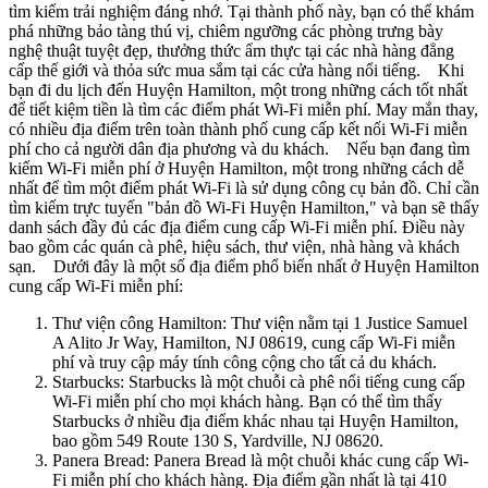
tìm kiếm trải nghiệm đáng nhớ. Tại thành phố này, bạn có thể khám
phá những bảo tàng thú vị, chiêm ngưỡng các phòng trưng bày
nghệ thuật tuyệt đẹp, thưởng thức ẩm thực tại các nhà hàng đẳng
cấp thế giới và thỏa sức mua sắm tại các cửa hàng nổi tiếng. Khi
bạn đi du lịch đến Huyện Hamilton, một trong những cách tốt nhất
để tiết kiệm tiền là tìm các điểm phát Wi-Fi miễn phí. May mắn thay,
có nhiều địa điểm trên toàn thành phố cung cấp kết nối Wi-Fi miễn
phí cho cả người dân địa phương và du khách. Nếu bạn đang tìm
kiếm Wi-Fi miễn phí ở Huyện Hamilton, một trong những cách dễ
nhất để tìm một điểm phát Wi-Fi là sử dụng công cụ bản đồ. Chỉ cần
tìm kiếm trực tuyến "bản đồ Wi-Fi Huyện Hamilton," và bạn sẽ thấy
danh sách đầy đủ các địa điểm cung cấp Wi-Fi miễn phí. Điều này
bao gồm các quán cà phê, hiệu sách, thư viện, nhà hàng và khách
sạn. Dưới đây là một số địa điểm phổ biến nhất ở Huyện Hamilton
cung cấp Wi-Fi miễn phí:
Thư viện công Hamilton: Thư viện nằm tại 1 Justice Samuel
A Alito Jr Way, Hamilton, NJ 08619, cung cấp Wi-Fi miễn
phí và truy cập máy tính công cộng cho tất cả du khách.
Starbucks: Starbucks là một chuỗi cà phê nổi tiếng cung cấp
Wi-Fi miễn phí cho mọi khách hàng. Bạn có thể tìm thấy
Starbucks ở nhiều địa điểm khác nhau tại Huyện Hamilton,
bao gồm 549 Route 130 S, Yardville, NJ 08620.
Panera Bread: Panera Bread là một chuỗi khác cung cấp Wi-
Fi miễn phí cho khách hàng. Địa điểm gần nhất là tại 410