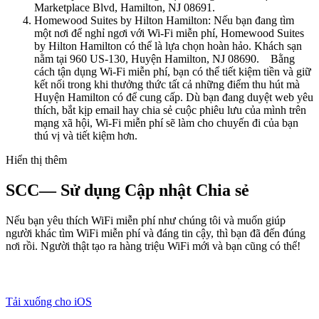
Marketplace Blvd, Hamilton, NJ 08691.
Homewood Suites by Hilton Hamilton: Nếu bạn đang tìm
một nơi để nghỉ ngơi với Wi-Fi miễn phí, Homewood Suites
by Hilton Hamilton có thể là lựa chọn hoàn hảo. Khách sạn
nằm tại 960 US-130, Huyện Hamilton, NJ 08690. Bằng
cách tận dụng Wi-Fi miễn phí, bạn có thể tiết kiệm tiền và giữ
kết nối trong khi thưởng thức tất cả những điểm thu hút mà
Huyện Hamilton có để cung cấp. Dù bạn đang duyệt web yêu
thích, bắt kịp email hay chia sẻ cuộc phiêu lưu của mình trên
mạng xã hội, Wi-Fi miễn phí sẽ làm cho chuyến đi của bạn
thú vị và tiết kiệm hơn.
Hiển thị thêm
SCC— Sử dụng Cập nhật Chia sẻ
Nếu bạn yêu thích WiFi miễn phí như chúng tôi và muốn giúp
người khác tìm WiFi miễn phí và đáng tin cậy, thì bạn đã đến đúng
nơi rồi. Người thật tạo ra hàng triệu WiFi mới và bạn cũng có thể!
Tải xuống cho iOS