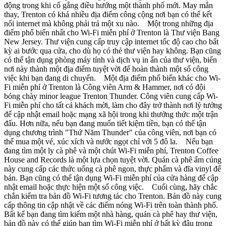
động trong khi cố gắng điều hướng một thành phố mới. May mắn
thay, Trenton có khá nhiều địa điểm công cộng nơi bạn có thể kết
nối internet mà không phải trả một xu nào. Một trong những địa
điểm phổ biến nhất cho Wi-Fi miễn phí ở Trenton là Thư viện Bang
New Jersey. Thư viện cung cấp truy cập internet tốc độ cao cho bất
kỳ ai bước qua cửa, cho dù họ có thẻ thư viện hay không. Bạn cũng
có thể tận dụng phòng máy tính và dịch vụ in ấn của thư viện, biến
nơi này thành một địa điểm tuyệt vời để hoàn thành một số công
việc khi bạn đang di chuyển. Một địa điểm phổ biến khác cho Wi-
Fi miễn phí ở Trenton là Công viên Arm & Hammer, nơi có đội
bóng chày minor league Trenton Thunder. Công viên cung cấp Wi-
Fi miễn phí cho tất cả khách mời, làm cho đây trở thành nơi lý tưởng
để cập nhật email hoặc mạng xã hội trong khi thưởng thức một trận
đấu. Hơn nữa, nếu bạn đang muốn tiết kiệm tiền, bạn có thể tận
dụng chương trình "Thứ Năm Thunder" của công viên, nơi bạn có
thể mua một vé, xúc xích và nước ngọt chỉ với 5 đô la. Nếu bạn
đang tìm một ly cà phê và một chút Wi-Fi miễn phí, Trenton Coffee
House and Records là một lựa chọn tuyệt vời. Quán cà phê ấm cúng
này cung cấp các thức uống cà phê ngon, thực phẩm và đĩa vinyl để
bán. Bạn cũng có thể tận dụng Wi-Fi miễn phí của cửa hàng để cập
nhật email hoặc thực hiện một số công việc. Cuối cùng, hãy chắc
chắn kiểm tra bản đồ Wi-Fi tương tác cho Trenton. Bản đồ này cung
cấp thông tin cập nhật về các điểm nóng Wi-Fi trên toàn thành phố.
Bất kể bạn đang tìm kiếm một nhà hàng, quán cà phê hay thư viện,
bản đồ này có thể giúp bạn tìm Wi-Fi miễn phí ở bất kỳ đâu trong