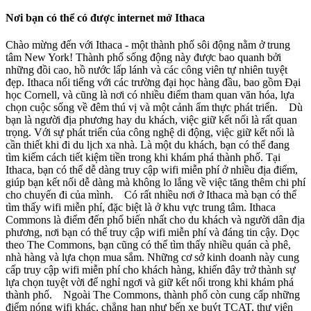
Nơi bạn có thể có được internet mở Ithaca
Chào mừng đến với Ithaca - một thành phố sôi động nằm ở trung
tâm New York! Thành phố sống động này được bao quanh bởi
những đồi cao, hồ nước lấp lánh và các công viên tự nhiên tuyệt
đẹp. Ithaca nổi tiếng với các trường đại học hàng đầu, bao gồm Đại
học Cornell, và cũng là nơi có nhiều điểm tham quan văn hóa, lựa
chọn cuộc sống về đêm thú vị và một cảnh ẩm thực phát triển. Dù
bạn là người địa phương hay du khách, việc giữ kết nối là rất quan
trọng. Với sự phát triển của công nghệ di động, việc giữ kết nối là
cần thiết khi đi du lịch xa nhà. Là một du khách, bạn có thể đang
tìm kiếm cách tiết kiệm tiền trong khi khám phá thành phố. Tại
Ithaca, bạn có thể dễ dàng truy cập wifi miễn phí ở nhiều địa điểm,
giúp bạn kết nối dễ dàng mà không lo lắng về việc tăng thêm chi phí
cho chuyến đi của mình. Có rất nhiều nơi ở Ithaca mà bạn có thể
tìm thấy wifi miễn phí, đặc biệt là ở khu vực trung tâm. Ithaca
Commons là điểm đến phổ biến nhất cho du khách và người dân địa
phương, nơi bạn có thể truy cập wifi miễn phí và đáng tin cậy. Dọc
theo The Commons, bạn cũng có thể tìm thấy nhiều quán cà phê,
nhà hàng và lựa chọn mua sắm. Những cơ sở kinh doanh này cung
cấp truy cập wifi miễn phí cho khách hàng, khiến đây trở thành sự
lựa chọn tuyệt vời để nghỉ ngơi và giữ kết nối trong khi khám phá
thành phố. Ngoài The Commons, thành phố còn cung cấp những
điểm nóng wifi khác, chẳng hạn như bến xe buýt TCAT, thư viện