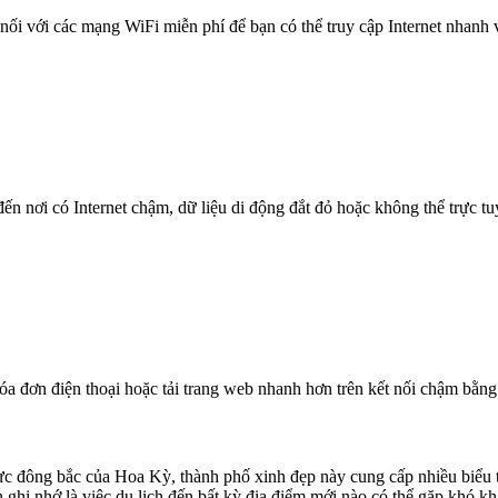
nối với các mạng WiFi miễn phí để bạn có thể truy cập Internet nhanh
n nơi có Internet chậm, dữ liệu di động đắt đỏ hoặc không thể trực t
óa đơn điện thoại hoặc tải trang web nhanh hơn trên kết nối chậm bằng
c đông bắc của Hoa Kỳ, thành phố xinh đẹp này cung cấp nhiều biểu t
 nhớ là việc du lịch đến bất kỳ địa điểm mới nào có thể gặp khó khăn,