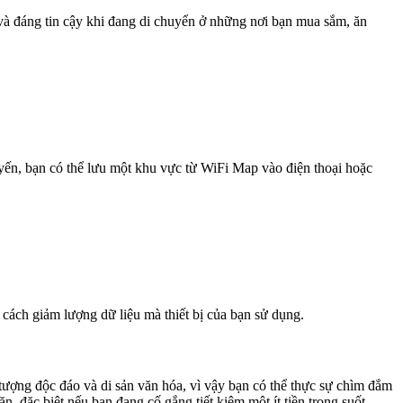
 và đáng tin cậy khi đang di chuyển ở những nơi bạn mua sắm, ăn
uyến, bạn có thể lưu một khu vực từ WiFi Map vào điện thoại hoặc
 cách giảm lượng dữ liệu mà thiết bị của bạn sử dụng.
ượng độc đáo và di sản văn hóa, vì vậy bạn có thể thực sự chìm đắm
 đặc biệt nếu bạn đang cố gắng tiết kiệm một ít tiền trong suốt