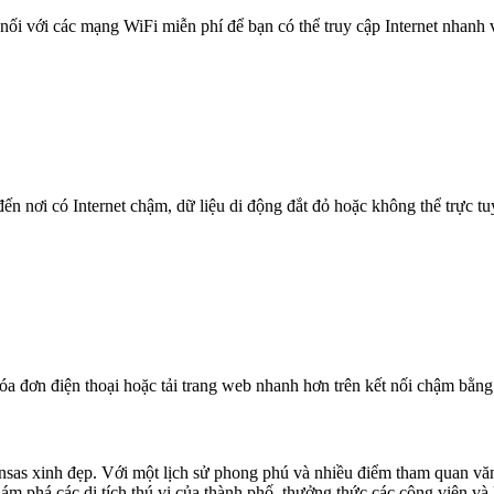
nối với các mạng WiFi miễn phí để bạn có thể truy cập Internet nhanh
n nơi có Internet chậm, dữ liệu di động đắt đỏ hoặc không thể trực t
óa đơn điện thoại hoặc tải trang web nhanh hơn trên kết nối chậm bằng
nsas xinh đẹp. Với một lịch sử phong phú và nhiều điểm tham quan văn
m phá các di tích thú vị của thành phố, thưởng thức các công viên và k