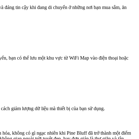
 và đáng tin cậy khi đang di chuyển ở những nơi bạn mua sắm, ăn
uyến, bạn có thể lưu một khu vực từ WiFi Map vào điện thoại hoặc
 cách giảm lượng dữ liệu mà thiết bị của bạn sử dụng.
 hóa, không có gì ngạc nhiên khi Pine Bluff đã trở thành một điểm
hông gian ngoài trời tuyệt đẹp, hay đơn giản là thư giãn và tận