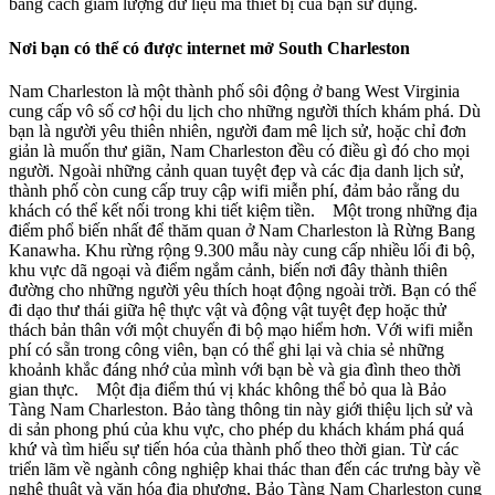
bằng cách giảm lượng dữ liệu mà thiết bị của bạn sử dụng.
Nơi bạn có thể có được internet mở South Charleston
Nam Charleston là một thành phố sôi động ở bang West Virginia
cung cấp vô số cơ hội du lịch cho những người thích khám phá. Dù
bạn là người yêu thiên nhiên, người đam mê lịch sử, hoặc chỉ đơn
giản là muốn thư giãn, Nam Charleston đều có điều gì đó cho mọi
người. Ngoài những cảnh quan tuyệt đẹp và các địa danh lịch sử,
thành phố còn cung cấp truy cập wifi miễn phí, đảm bảo rằng du
khách có thể kết nối trong khi tiết kiệm tiền. Một trong những địa
điểm phổ biến nhất để thăm quan ở Nam Charleston là Rừng Bang
Kanawha. Khu rừng rộng 9.300 mẫu này cung cấp nhiều lối đi bộ,
khu vực dã ngoại và điểm ngắm cảnh, biến nơi đây thành thiên
đường cho những người yêu thích hoạt động ngoài trời. Bạn có thể
đi dạo thư thái giữa hệ thực vật và động vật tuyệt đẹp hoặc thử
thách bản thân với một chuyến đi bộ mạo hiểm hơn. Với wifi miễn
phí có sẵn trong công viên, bạn có thể ghi lại và chia sẻ những
khoảnh khắc đáng nhớ của mình với bạn bè và gia đình theo thời
gian thực. Một địa điểm thú vị khác không thể bỏ qua là Bảo
Tàng Nam Charleston. Bảo tàng thông tin này giới thiệu lịch sử và
di sản phong phú của khu vực, cho phép du khách khám phá quá
khứ và tìm hiểu sự tiến hóa của thành phố theo thời gian. Từ các
triển lãm về ngành công nghiệp khai thác than đến các trưng bày về
nghệ thuật và văn hóa địa phương, Bảo Tàng Nam Charleston cung