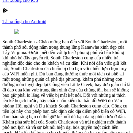
Tải xuống cho iOS
Tải xuống cho Android
South Charleston
-
Chào mừng bạn đến với South Charleston, một
thành phố sôi động nằm trong thung lũng Kanawha xinh đẹp của
Tây Virginia. Được biết đến với lịch sử phong phú và bầu không
khí nhỏ bé đầy quyến rũ, South Charleston cung cấp nhiều trải
nghiệm độc đáo cho du khách và cư dân. Khi nói đến việc giữ kết
nối, South Charleston đã chuẩn bị cho bạn với nhiều lựa chọn truy
cập WiFi miễn phí. Dù bạn đang thưởng thức một tách cà phê tại
một trong những quán cà phê địa phương, khám phá những con
đường mòn tuyệt đẹp tại Công viên Little Creek, hay đơn giản chỉ là
đi dạo qua khu vực trung tâm xinh đẹp của chúng tôi, bạn sẽ không
bao giờ phải lo lắng về việc bị mất kết nối. Đối với những ai thích
lên kế hoạch trước, hãy chắc chắn kiểm tra bản đồ WiFi do Văn
phòng Hội nghị và Du khách South Charleston cung cấp. Công cụ
tiện lợi này cho phép bạn xác định các địa điểm phổ biến có WiFi,
đảm bảo rằng bạn có thể giữ kết nối dù bạn đang phiêu lưu ở đâu.
Khám phá sức hút của South Charleston và trải nghiệm một thành
phố nơi lịch sử và sự kết nối hiện đại hòa quyện một cách liền
mạch. Hãy lên kế hoạch cho chuyến thăm của bạn ngày hôm nay và