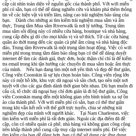
cấp cái nhìn toàn diện về nguồn gốc của thành phố. Với wifi miễn
phí có sẵn, bạn có thể dễ dàng nghiên cứu và khám phá thêm thông
tin về các hiện vật và triển lãm, nâng cao trải nghiệm bảo tàng của
bạn. Dành cho những ai tìm kiếm trải nghiệm mua sắm và ẩm
thực, Trung tâm Mua sắm Riverwalk là nơi lý tưởng. Trung tâm
mua sắm sôi động này có nhiều cửa hàng, boutique và nhà hàng,
cung cấp điều gì đó cho mọi khẩu vị và sở thích. Từ các cửa hàng
quần áo thời trang đến các quán cà phê ấm cúng và nhà hàng độc
đáo, Trung tâm Riverwalk là một trung tâm hoạt động. Việc có wifi
miễn phí trong trung tâm đảm bảo rằng bạn có thể dễ dàng duyệt
internet để tìm các đánh giá, thực đơn, hoặc thậm chí chỉ là để kiểm
tra email trong khi tận hưởng các chuyến đi mua sắm hoặc ẩm thực
của mình. Nếu bạn đang tìm một nơi yên tĩnh và đẹp để thư giãn,
Công viên Coonskin là sự lựa chọn hoàn hảo. Công viên rộng lớn
này có một hồ lớn, khu vực dã ngoại và sân chơi, tạo nên một nơi
tuyệt vời cho các gia đình dành thời gian bên nhau. Dù bạn muốn đi
câu cá, tổ chức dã ngoại hay chỉ đơn giản là đi bộ thư giãn, Công
viên Coonskin mang đến một không gian yên bình tránh xa sự ồn
ào của thành phố. Với wifi miễn phí có sẵn, bạn có thể thư giãn
trong khi vẫn kết nối với thế giới trực tuyến, chia sẻ những trải
nghiệm đẹp của mình với người khác. Tại Nam Charleston, việc
tìm kiếm wifi miễn phí là rất đơn giản. Ngoài các địa điểm đã đề
cập, còn có nhiều quán cà phê, nhà hàng và không gian công cộng
trên khắp thành phố cung cấp truy cập internet miễn phí. Để việc
tìm kiếm của bạn dễ dàng hơn, bạn có thể sử dụng các ứng dụng