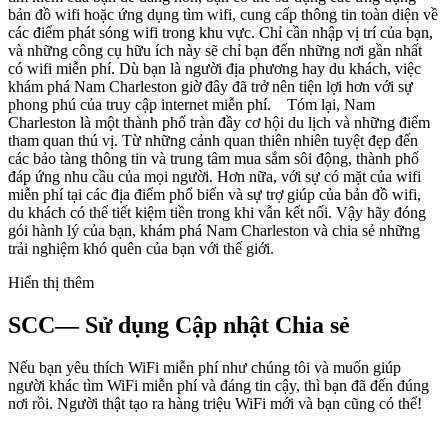
bản đồ wifi hoặc ứng dụng tìm wifi, cung cấp thông tin toàn diện về
các điểm phát sóng wifi trong khu vực. Chỉ cần nhập vị trí của bạn,
và những công cụ hữu ích này sẽ chỉ bạn đến những nơi gần nhất
có wifi miễn phí. Dù bạn là người địa phương hay du khách, việc
khám phá Nam Charleston giờ đây đã trở nên tiện lợi hơn với sự
phong phú của truy cập internet miễn phí. Tóm lại, Nam
Charleston là một thành phố tràn đầy cơ hội du lịch và những điểm
tham quan thú vị. Từ những cảnh quan thiên nhiên tuyệt đẹp đến
các bảo tàng thông tin và trung tâm mua sắm sôi động, thành phố
đáp ứng nhu cầu của mọi người. Hơn nữa, với sự có mặt của wifi
miễn phí tại các địa điểm phổ biến và sự trợ giúp của bản đồ wifi,
du khách có thể tiết kiệm tiền trong khi vẫn kết nối. Vậy hãy đóng
gói hành lý của bạn, khám phá Nam Charleston và chia sẻ những
trải nghiệm khó quên của bạn với thế giới.
Hiển thị thêm
SCC— Sử dụng Cập nhật Chia sẻ
Nếu bạn yêu thích WiFi miễn phí như chúng tôi và muốn giúp
người khác tìm WiFi miễn phí và đáng tin cậy, thì bạn đã đến đúng
nơi rồi. Người thật tạo ra hàng triệu WiFi mới và bạn cũng có thể!