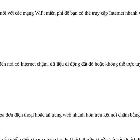
nối với các mạng WiFi miễn phí để bạn có thể truy cập Internet nhanh
n nơi có Internet chậm, dữ liệu di động đắt đỏ hoặc không thể trực t
óa đơn điện thoại hoặc tải trang web nhanh hơn trên kết nối chậm bằng
g cấp nhiều điểm tham quan cho du khách thưởng thức. Từ các di tích l