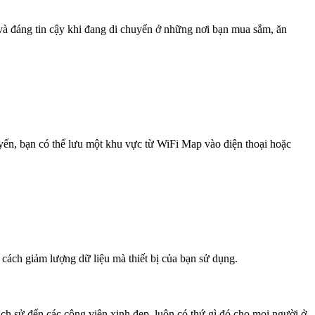
 và đáng tin cậy khi đang di chuyển ở những nơi bạn mua sắm, ăn
uyến, bạn có thể lưu một khu vực từ WiFi Map vào điện thoại hoặc
 cách giảm lượng dữ liệu mà thiết bị của bạn sử dụng.
ịch sử đến các công viên xinh đẹp, luôn có thứ gì đó cho mọi người ở