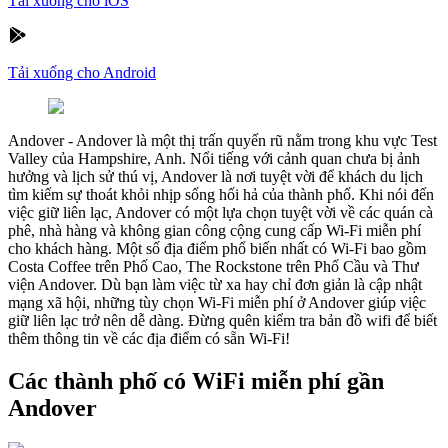
Tải xuống cho iOS
Tải xuống cho Android
Andover
-
Andover là một thị trấn quyến rũ nằm trong khu vực Test
Valley của Hampshire, Anh. Nổi tiếng với cảnh quan chưa bị ảnh
hưởng và lịch sử thú vị, Andover là nơi tuyệt vời để khách du lịch
tìm kiếm sự thoát khỏi nhịp sống hối hả của thành phố. Khi nói đến
việc giữ liên lạc, Andover có một lựa chọn tuyệt vời về các quán cà
phê, nhà hàng và không gian công cộng cung cấp Wi-Fi miễn phí
cho khách hàng. Một số địa điểm phổ biến nhất có Wi-Fi bao gồm
Costa Coffee trên Phố Cao, The Rockstone trên Phố Cầu và Thư
viện Andover. Dù bạn làm việc từ xa hay chỉ đơn giản là cập nhật
mạng xã hội, những tùy chọn Wi-Fi miễn phí ở Andover giúp việc
giữ liên lạc trở nên dễ dàng. Đừng quên kiểm tra bản đồ wifi để biết
thêm thông tin về các địa điểm có sẵn Wi-Fi!
Các thành phố có WiFi miễn phí gần
Andover