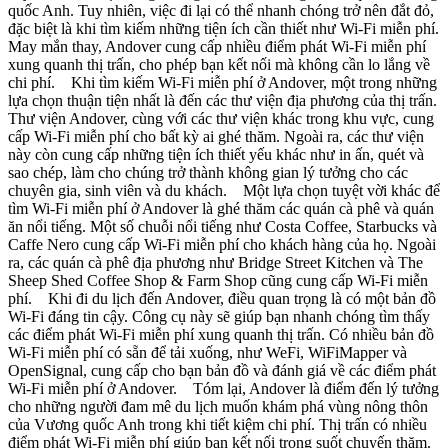
quốc Anh. Tuy nhiên, việc đi lại có thể nhanh chóng trở nên đắt đỏ,
đặc biệt là khi tìm kiếm những tiện ích cần thiết như Wi-Fi miễn phí.
May mắn thay, Andover cung cấp nhiều điểm phát Wi-Fi miễn phí
xung quanh thị trấn, cho phép bạn kết nối mà không cần lo lắng về
chi phí. Khi tìm kiếm Wi-Fi miễn phí ở Andover, một trong những
lựa chọn thuận tiện nhất là đến các thư viện địa phương của thị trấn.
Thư viện Andover, cùng với các thư viện khác trong khu vực, cung
cấp Wi-Fi miễn phí cho bất kỳ ai ghé thăm. Ngoài ra, các thư viện
này còn cung cấp những tiện ích thiết yếu khác như in ấn, quét và
sao chép, làm cho chúng trở thành không gian lý tưởng cho các
chuyên gia, sinh viên và du khách. Một lựa chọn tuyệt vời khác để
tìm Wi-Fi miễn phí ở Andover là ghé thăm các quán cà phê và quán
ăn nổi tiếng. Một số chuỗi nổi tiếng như Costa Coffee, Starbucks và
Caffe Nero cung cấp Wi-Fi miễn phí cho khách hàng của họ. Ngoài
ra, các quán cà phê địa phương như Bridge Street Kitchen và The
Sheep Shed Coffee Shop & Farm Shop cũng cung cấp Wi-Fi miễn
phí. Khi đi du lịch đến Andover, điều quan trọng là có một bản đồ
Wi-Fi đáng tin cậy. Công cụ này sẽ giúp bạn nhanh chóng tìm thấy
các điểm phát Wi-Fi miễn phí xung quanh thị trấn. Có nhiều bản đồ
Wi-Fi miễn phí có sẵn để tải xuống, như WeFi, WiFiMapper và
OpenSignal, cung cấp cho bạn bản đồ và đánh giá về các điểm phát
Wi-Fi miễn phí ở Andover. Tóm lại, Andover là điểm đến lý tưởng
cho những người đam mê du lịch muốn khám phá vùng nông thôn
của Vương quốc Anh trong khi tiết kiệm chi phí. Thị trấn có nhiều
điểm phát Wi-Fi miễn phí giúp bạn kết nối trong suốt chuyến thăm.