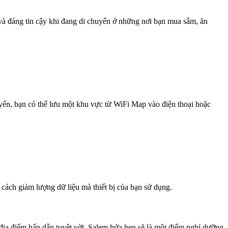
 và đáng tin cậy khi đang di chuyển ở những nơi bạn mua sắm, ăn
uyến, bạn có thể lưu một khu vực từ WiFi Map vào điện thoại hoặc
 cách giảm lượng dữ liệu mà thiết bị của bạn sử dụng.
địa điểm hấp dẫn tuyệt vời, Salem hứa hẹn sẽ là một điểm nghỉ dưỡng