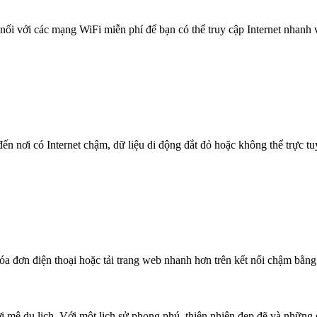
nối với các mạng WiFi miễn phí để bạn có thể truy cập Internet nhanh
n nơi có Internet chậm, dữ liệu di động đắt đỏ hoặc không thể trực t
óa đơn điện thoại hoặc tải trang web nhanh hơn trên kết nối chậm bằng
 mê du lịch. Với một lịch sử phong phú, thiên nhiên đẹp đẽ và những 