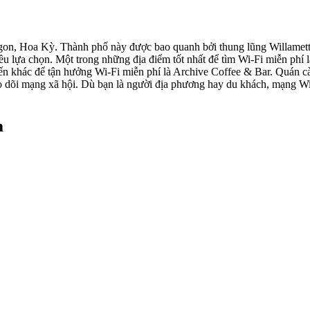
gon, Hoa Kỳ. Thành phố này được bao quanh bởi thung lũng Willamette x
iều lựa chọn. Một trong những địa điểm tốt nhất để tìm Wi-Fi miễn phí
biến khác để tận hưởng Wi-Fi miễn phí là Archive Coffee & Bar. Quán c
eo dõi mạng xã hội. Dù bạn là người địa phương hay du khách, mạng Wi-
m