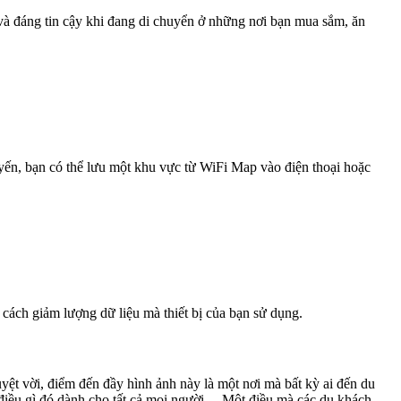
 và đáng tin cậy khi đang di chuyển ở những nơi bạn mua sắm, ăn
uyến, bạn có thể lưu một khu vực từ WiFi Map vào điện thoại hoặc
 cách giảm lượng dữ liệu mà thiết bị của bạn sử dụng.
yệt vời, điểm đến đầy hình ảnh này là một nơi mà bất kỳ ai đến du
 điều gì đó dành cho tất cả mọi người. Một điều mà các du khách