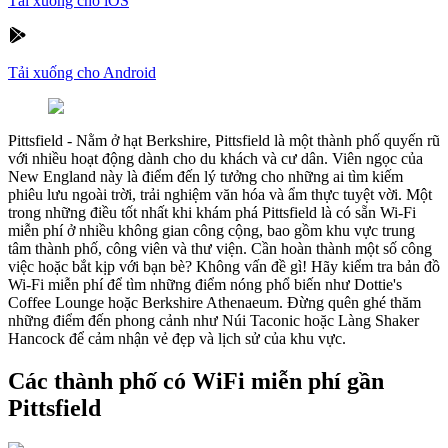
Tải xuống cho iOS
Tải xuống cho Android
Pittsfield
-
Nằm ở hạt Berkshire, Pittsfield là một thành phố quyến rũ
với nhiều hoạt động dành cho du khách và cư dân. Viên ngọc của
New England này là điểm đến lý tưởng cho những ai tìm kiếm
phiêu lưu ngoài trời, trải nghiệm văn hóa và ẩm thực tuyệt vời. Một
trong những điều tốt nhất khi khám phá Pittsfield là có sẵn Wi-Fi
miễn phí ở nhiều không gian công cộng, bao gồm khu vực trung
tâm thành phố, công viên và thư viện. Cần hoàn thành một số công
việc hoặc bắt kịp với bạn bè? Không vấn đề gì! Hãy kiểm tra bản đồ
Wi-Fi miễn phí để tìm những điểm nóng phổ biến như Dottie's
Coffee Lounge hoặc Berkshire Athenaeum. Đừng quên ghé thăm
những điểm đến phong cảnh như Núi Taconic hoặc Làng Shaker
Hancock để cảm nhận vẻ đẹp và lịch sử của khu vực.
Các thành phố có WiFi miễn phí gần
Pittsfield