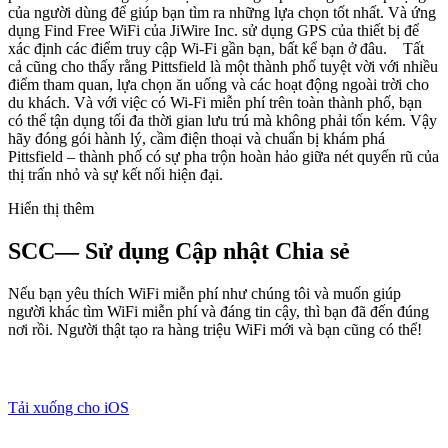
của người dùng để giúp bạn tìm ra những lựa chọn tốt nhất. Và ứng
dụng Find Free WiFi của JiWire Inc. sử dụng GPS của thiết bị để
xác định các điểm truy cập Wi-Fi gần bạn, bất kể bạn ở đâu. Tất
cả cũng cho thấy rằng Pittsfield là một thành phố tuyệt vời với nhiều
điểm tham quan, lựa chọn ăn uống và các hoạt động ngoài trời cho
du khách. Và với việc có Wi-Fi miễn phí trên toàn thành phố, bạn
có thể tận dụng tối đa thời gian lưu trú mà không phải tốn kém. Vậy
hãy đóng gói hành lý, cầm điện thoại và chuẩn bị khám phá
Pittsfield – thành phố có sự pha trộn hoàn hảo giữa nét quyến rũ của
thị trấn nhỏ và sự kết nối hiện đại.
Hiển thị thêm
SCC— Sử dụng Cập nhật Chia sẻ
Nếu bạn yêu thích WiFi miễn phí như chúng tôi và muốn giúp
người khác tìm WiFi miễn phí và đáng tin cậy, thì bạn đã đến đúng
nơi rồi. Người thật tạo ra hàng triệu WiFi mới và bạn cũng có thể!
Tải xuống cho iOS