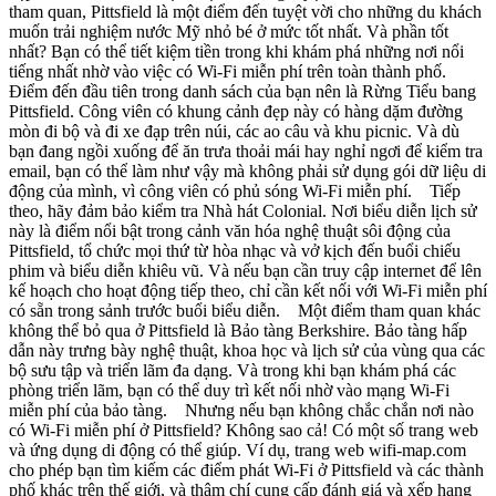
tham quan, Pittsfield là một điểm đến tuyệt vời cho những du khách
muốn trải nghiệm nước Mỹ nhỏ bé ở mức tốt nhất. Và phần tốt
nhất? Bạn có thể tiết kiệm tiền trong khi khám phá những nơi nổi
tiếng nhất nhờ vào việc có Wi-Fi miễn phí trên toàn thành phố.
Điểm đến đầu tiên trong danh sách của bạn nên là Rừng Tiểu bang
Pittsfield. Công viên có khung cảnh đẹp này có hàng dặm đường
mòn đi bộ và đi xe đạp trên núi, các ao câu và khu picnic. Và dù
bạn đang ngồi xuống để ăn trưa thoải mái hay nghỉ ngơi để kiểm tra
email, bạn có thể làm như vậy mà không phải sử dụng gói dữ liệu di
động của mình, vì công viên có phủ sóng Wi-Fi miễn phí. Tiếp
theo, hãy đảm bảo kiểm tra Nhà hát Colonial. Nơi biểu diễn lịch sử
này là điểm nổi bật trong cảnh văn hóa nghệ thuật sôi động của
Pittsfield, tổ chức mọi thứ từ hòa nhạc và vở kịch đến buổi chiếu
phim và biểu diễn khiêu vũ. Và nếu bạn cần truy cập internet để lên
kế hoạch cho hoạt động tiếp theo, chỉ cần kết nối với Wi-Fi miễn phí
có sẵn trong sảnh trước buổi biểu diễn. Một điểm tham quan khác
không thể bỏ qua ở Pittsfield là Bảo tàng Berkshire. Bảo tàng hấp
dẫn này trưng bày nghệ thuật, khoa học và lịch sử của vùng qua các
bộ sưu tập và triển lãm đa dạng. Và trong khi bạn khám phá các
phòng triển lãm, bạn có thể duy trì kết nối nhờ vào mạng Wi-Fi
miễn phí của bảo tàng. Nhưng nếu bạn không chắc chắn nơi nào
có Wi-Fi miễn phí ở Pittsfield? Không sao cả! Có một số trang web
và ứng dụng di động có thể giúp. Ví dụ, trang web wifi-map.com
cho phép bạn tìm kiếm các điểm phát Wi-Fi ở Pittsfield và các thành
phố khác trên thế giới, và thậm chí cung cấp đánh giá và xếp hạng