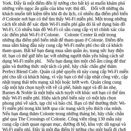
York. Đây là một điểm đến lý tưởng cho bất kỳ ai muốn khám phá
những viên ngọc ẩn giấu của khu vực thủ đô. Đối với những du
khách muốn tiết kiệm tiền khi đi du lịch, có nhiều địa điểm phổ biến
ở Colonie nơi bạn có thể tìm thấy Wi-Fi miễn phí. Một trong những
cách tốt nhất để xác định Wi-Fi miễn phí gần đó là sử dụng bản đồ
Wi-Fi. Có nhiều bản đồ Wi-Fi có sẵn cung cấp vị trí chính xác của
các điểm phát Wi-Fi ở Colonie. Colonie Center là một trong
những địa điểm phổ biến nhất để tham quan ở Colonie. Điểm đến
mua sắm hàng đầu này cung cấp Wi-Fi miễn phí cho tất cả khách
tham quan. Bất kể bạn đang mua sắm quần áo, trang sức hay điện
tử, bạn có thể giữ liên lạc với những người thân yêu bằng cách sử
dụng Wi-Fi miễn phí. Nếu bạn đang tìm một chỗ ấm cúng để thư
giãn và thưởng thức một tách cà phê, hãy chắc chắn ghé thăm
Perfect Blend Cafe. Quán cà phê quyến rũ này cung cấp Wi-Fi miễn
phí cho tất cả khách hàng, vì vậy bạn có thể cập nhật công việc, cập
nhật trạng thái trên mạng xã hội hoặc lướt web. Quán cũng cung
cấp một lựa chọn tuyệt vời về cà phê, bánh ngọt và đồ ăn nhẹ.
Barnes & Noble là một hiệu sách tuyệt vời khác nơi bạn có thể tìm
thấy Wi-Fi miễn phí. Hiệu sách phổ biến này có một lựa chọn
phong phú về sách, tạp chí và báo chí. Bạn có thể thưởng thức Wi-
Fi miễn phí trong khi lướt qua các trang sách yêu thích của mình.
Nếu bạn đang thăm Colonie trong những tháng hè, hãy chắc chắn
ghé qua The Crossings of Colonie. Công viên rộng 130 mẫu này
cung cấp cảnh quan ngoạn mục, đường đi bộ, khu vực dã ngoại và
Wi-Fi miễn phí. Đây là một địa điểm lý tưởng cho một buổi đi chơi