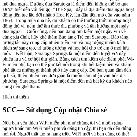
mê đua ngựa, Đường đua Saratoga là điểm đến không thể bỏ qua.
Được biết đến với tên gọi "The Spa," đây là địa điểm đua ngựa hoạt
động liên tục lâu đời nhất ở Hoa Kỳ, lần đầu tiên mở cửa vào năm
1863. Trong mùa đua hè, du khách có thể thưởng thức những hoạt
động thú vị, nếm thử ẩm thực địa phương và tận hưởng một ngày
đua ngựa. Cuối cùng, nếu bạn đang tìm kiếm một ngày vui vẻ
cùng gia đình, hãy ghé thăm Bảo tàng Trẻ em Saratoga. Bảo tàng
tương tác này cung cấp nhiều triển lãm và hoạt động nhằm kích
thích sự sáng tạo, trí tưởng tượng và học hỏi cho trẻ em ở mọi lứa
tuổi. Kết luận, Saratoga Springs là một điểm đến tuyệt vời đầy
phiêu lưu và cơ hội thư giãn. Bằng cách tìm kiếm các điểm phát Wi-
Fi miễn phí, bạn có thể giữ kết nối trong khi tiết kiệm tiền và khám
phá tất cả những gì thành phố này cung cấp. Dù bạn quan tâm đến
lịch sử, thiên nhiên hay đơn giản là muốn cảm nhận văn hóa địa
phương, Saratoga Springs là một điểm đến mà bất kỳ du khách nào
cũng nên ghé thăm.
Hiển thị thêm
SCC— Sử dụng Cập nhật Chia sẻ
Nếu bạn yêu thích WiFi miễn phí như chúng tôi và muốn giúp
người khác tìm WiFi miễn phí và đáng tin cậy, thì bạn đã đến đúng
nơi rồi. Người thật tạo ra hàng triệu WiFi mới và bạn cũng có thể!