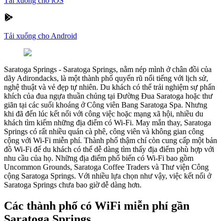
Tải xuống cho iOS
Tải xuống cho Android
Saratoga Springs
-
Saratoga Springs, nằm nép mình ở chân đồi của
dãy Adirondacks, là một thành phố quyến rũ nổi tiếng với lịch sử,
nghệ thuật và vẻ đẹp tự nhiên. Du khách có thể trải nghiệm sự phấn
khích của đua ngựa thuần chủng tại Đường Đua Saratoga hoặc thư
giãn tại các suối khoáng ở Công viên Bang Saratoga Spa. Nhưng
khi đã đến lúc kết nối với công việc hoặc mạng xã hội, nhiều du
khách tìm kiếm những địa điểm có Wi-Fi. May mắn thay, Saratoga
Springs có rất nhiều quán cà phê, công viên và không gian công
cộng với Wi-Fi miễn phí. Thành phố thậm chí còn cung cấp một bản
đồ Wi-Fi để du khách có thể dễ dàng tìm thấy địa điểm phù hợp với
nhu cầu của họ. Những địa điểm phổ biến có Wi-Fi bao gồm
Uncommon Grounds, Saratoga Coffee Traders và Thư viện Công
cộng Saratoga Springs. Với nhiều lựa chọn như vậy, việc kết nối ở
Saratoga Springs chưa bao giờ dễ dàng hơn.
Các thành phố có WiFi miễn phí gần
Saratoga Springs