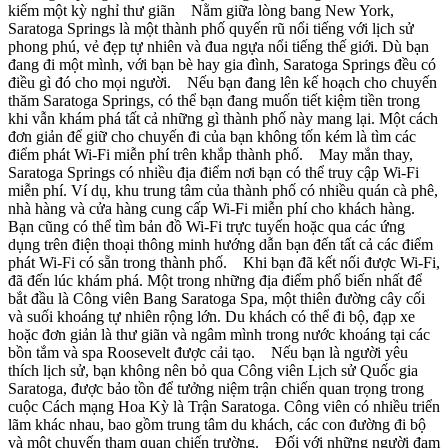
kiếm một kỳ nghỉ thư giãn Nằm giữa lòng bang New York,
Saratoga Springs là một thành phố quyến rũ nổi tiếng với lịch sử
phong phú, vẻ đẹp tự nhiên và đua ngựa nổi tiếng thế giới. Dù bạn
đang đi một mình, với bạn bè hay gia đình, Saratoga Springs đều có
điều gì đó cho mọi người. Nếu bạn đang lên kế hoạch cho chuyến
thăm Saratoga Springs, có thể bạn đang muốn tiết kiệm tiền trong
khi vẫn khám phá tất cả những gì thành phố này mang lại. Một cách
đơn giản để giữ cho chuyến đi của bạn không tốn kém là tìm các
điểm phát Wi-Fi miễn phí trên khắp thành phố. May mắn thay,
Saratoga Springs có nhiều địa điểm nơi bạn có thể truy cập Wi-Fi
miễn phí. Ví dụ, khu trung tâm của thành phố có nhiều quán cà phê,
nhà hàng và cửa hàng cung cấp Wi-Fi miễn phí cho khách hàng.
Bạn cũng có thể tìm bản đồ Wi-Fi trực tuyến hoặc qua các ứng
dụng trên điện thoại thông minh hướng dẫn bạn đến tất cả các điểm
phát Wi-Fi có sẵn trong thành phố. Khi bạn đã kết nối được Wi-Fi,
đã đến lúc khám phá. Một trong những địa điểm phổ biến nhất để
bắt đầu là Công viên Bang Saratoga Spa, một thiên đường cây cối
và suối khoáng tự nhiên rộng lớn. Du khách có thể đi bộ, đạp xe
hoặc đơn giản là thư giãn và ngâm mình trong nước khoáng tại các
bồn tắm và spa Roosevelt được cải tạo. Nếu bạn là người yêu
thích lịch sử, bạn không nên bỏ qua Công viên Lịch sử Quốc gia
Saratoga, được bảo tồn để tưởng niệm trận chiến quan trọng trong
cuộc Cách mạng Hoa Kỳ là Trận Saratoga. Công viên có nhiều triển
lãm khác nhau, bao gồm trung tâm du khách, các con đường đi bộ
và một chuyến tham quan chiến trường. Đối với những người đam