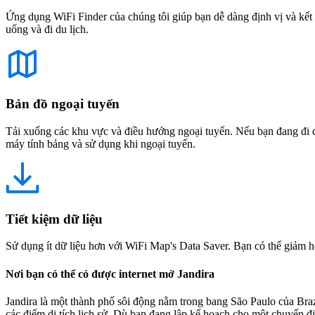
Ứng dụng WiFi Finder của chúng tôi giúp bạn dễ dàng định vị và kết 
uống và đi du lịch.
Bản đồ ngoại tuyến
Tải xuống các khu vực và điều hướng ngoại tuyến. Nếu bạn đang đi đế
máy tính bảng và sử dụng khi ngoại tuyến.
Tiết kiệm dữ liệu
Sử dụng ít dữ liệu hơn với WiFi Map's Data Saver. Bạn có thể giảm h
Nơi bạn có thể có được internet mở Jandira
Jandira là một thành phố sôi động nằm trong bang São Paulo của Braz
các điểm di tích lịch sử. Dù bạn đang lập kế hoạch cho một chuyến đ