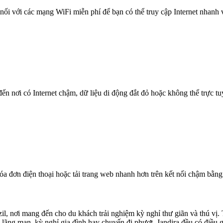
nối với các mạng WiFi miễn phí để bạn có thể truy cập Internet nhanh
n nơi có Internet chậm, dữ liệu di động đắt đỏ hoặc không thể trực t
óa đơn điện thoại hoặc tải trang web nhanh hơn trên kết nối chậm bằng
il, nơi mang đến cho du khách trải nghiệm kỳ nghỉ thư giãn và thú vị. 
i lãng mạn, kỳ nghỉ gia đình hay chuyến đi phượt, Jandira đều có điều