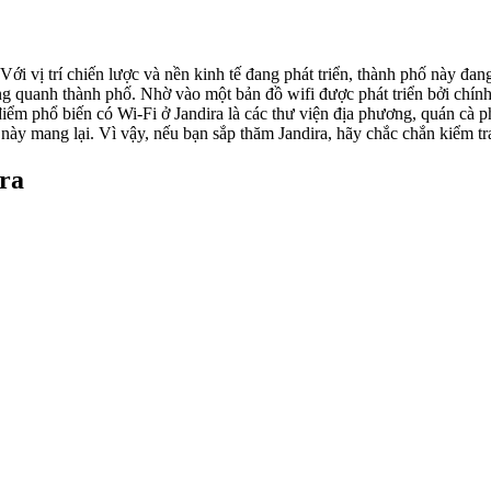
 Với vị trí chiến lược và nền kinh tế đang phát triển, thành phố này đ
ung quanh thành phố. Nhờ vào một bản đồ wifi được phát triển bởi chí
 điểm phổ biến có Wi-Fi ở Jandira là các thư viện địa phương, quán cà
ày mang lại. Vì vậy, nếu bạn sắp thăm Jandira, hãy chắc chắn kiểm tra
ra