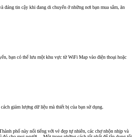
 và đáng tin cậy khi đang di chuyển ở những nơi bạn mua sắm, ăn
uyến, bạn có thể lưu một khu vực từ WiFi Map vào điện thoại hoặc
 cách giảm lượng dữ liệu mà thiết bị của bạn sử dụng.
Thành phố này nổi tiếng với vẻ đẹp tự nhiên, các chợ nhộn nhịp và
 gì đó cho mọi người. Một trong những cách tốt nhất để tận dụng tối